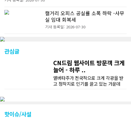
캘거리 오피스 공실률 소폭 하락 -사무
실 임대 회복세
기사 등록일: 2026-07-30
관심글
CN드림 웹사이트 방문객 크게
늘어 - 하루 ..
앨버타주가 전국적으로 크게 각광을 받
고 정착지로 인기를 끌고 있는 가운데
CN드림 웹사이트 방문자수가 크게 늘었
다. 약 7~8년전까지만 해도 본지 첫화면
조회건수가 하루 평균 3500건 정도였으
나 최근에는 하루 평균 4만1천건을 기록
하고 있다. 2월 15일부터 3월 15일까지
핫이슈/사설
한달 기준으로 총 접속자 수가 40,730
명에 달하며 133만건 조회수를 기록했
다. 1인당 방문수는 한달 32.25회이며