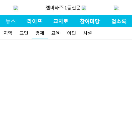
앨버타주 1등신문
뉴스
라이프
교차로
참여마당
업소록
지역
교민
경제
교육
이민
사설