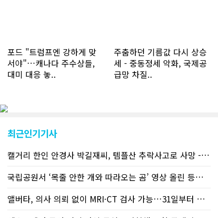
하루 평균 1.1회에 달해 거의 매일 본지
를 접속하고 있는 것으로 조사됐다. 한편
신규 회원 가입자수는 2~3년 전까지는
하루 평균 7명 정도였으나 최근 2~3월
에는 크게 늘어 하루 평균 11명에 달해
포드 "트럼프엔 강하게 맞
주춤하던 기름값 다시 상승
60% 증가했는데 (년간 4천명) 신규 가
서야"…캐나다 주수상들,
세 - 중동정세 악화, 국제공
입자의 절반 정도는 타주에서 이주를 검
대미 대응 놓..
급망 차질..
토하고 있거나 갓 이주한 회원들로 나타
났다. 이러한 독자들의 호응에 힘입어
CN드림은 실시간으로 웹 뉴스를 업데이
트하고 있다. 이는 정확하고 빠른 뉴스를
전달하기 위한 조치로 캐나다 전국의 타
교민 언론사보다 그 정확도와 신속성에
최근인기기사
서 앞선 것으로 평가된다. 그 동안 본지
웹사이트에서는 인쇄매체를 고려해 기사
캘거리 한인 안경사 박길재씨, 템플산 추락사고로 사망 - 헬기 구조..
등재가 지연되곤 했으나 동포사회의 뜨
거운 호응에 발맞추기 위해 최근에는 최
신기사를 매일 웹에 올리는 것으로 정책
국립공원서 ‘목줄 안한 개와 따라오는 곰’ 영상 올린 등산객 기소돼
을 변경했다. 이에 따라 독자들은 CN드
림 사이트 방문을 통해 매일 따끈따끈한
앨버타, 의사 의뢰 없이 MRI·CT 검사 가능…31일부터 자비 부..
캐나다 전국 뉴스와 앨버타주 지역 최신
뉴스를 열람할 수 있게 됐다. 아울러 본