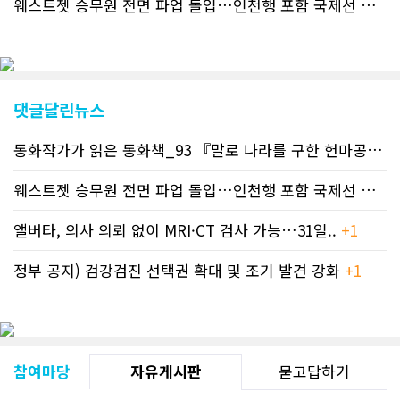
웨스트젯 승무원 전면 파업 돌입…인천행 포함 국제선 줄줄이 결항 -..
지는 뜨거운 성원에 보답고저 최근 웹 사
이트 전면 교체작업을 진행하고 있다. 시
각적으로 세련된 디자인을 선보일 예정
인데, 먼저 이달 중에 웹 첫 화면 디자인
이 교체된다. 이후 금년 중 전체 페이지
디자인을 좀더 세련되고 편리하게 바꾸
댓글달린뉴스
는 방향으로 추진 중에 있다. (편집부)참
고자료CN드림 사이트, 캐나다 한인언론
동화작가가 읽은 동화책_93 『말로 나라를 구한 헌마공..
+2
사 5위 차지
https://cndreams.com/news/news_r
code1=2345&code2=0&code3=210&
웨스트젯 승무원 전면 파업 돌입…인천행 포함 국제선 줄..
+
앨버타, 의사 의뢰 없이 MRI·CT 검사 가능…31일..
+1
정부 공지) 검강검진 선택권 확대 및 조기 발견 강화
+1
참여마당
자유게시판
묻고답하기