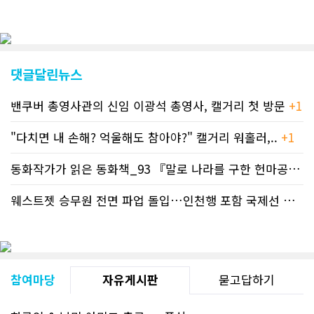
이트 전면 교체작업을 진행하고 있다. 시
각적으로 세련된 디자인을 선보일 예정
인데, 먼저 이달 중에 웹 첫 화면 디자인
이 교체된다. 이후 금년 중 전체 페이지
디자인을 좀더 세련되고 편리하게 바꾸
댓글달린뉴스
는 방향으로 추진 중에 있다. (편집부)참
고자료CN드림 사이트, 캐나다 한인언론
밴쿠버 총영사관의 신임 이광석 총영사, 캘거리 첫 방문
+1
사 5위 차지
https://cndreams.com/news/news_r
code1=2345&code2=0&code3=210&
"다치면 내 손해? 억울해도 참아야?" 캘거리 워홀러,..
+1
동화작가가 읽은 동화책_93 『말로 나라를 구한 헌마공..
+2
웨스트젯 승무원 전면 파업 돌입…인천행 포함 국제선 줄..
+
참여마당
자유게시판
묻고답하기