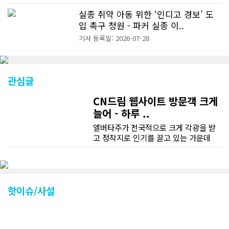
실종 취약 아동 위한 ‘인디고 경보’ 도
입 촉구 청원 - 파커 실종 이..
기사 등록일: 2026-07-28
관심글
CN드림 웹사이트 방문객 크게
늘어 - 하루 ..
앨버타주가 전국적으로 크게 각광을 받
고 정착지로 인기를 끌고 있는 가운데
CN드림 웹사이트 방문자수가 크게 늘었
다. 약 7~8년전까지만 해도 본지 첫화면
조회건수가 하루 평균 3500건 정도였으
나 최근에는 하루 평균 4만1천건을 기록
하고 있다. 2월 15일부터 3월 15일까지
핫이슈/사설
한달 기준으로 총 접속자 수가 40,730
명에 달하며 133만건 조회수를 기록했
다. 1인당 방문수는 한달 32.25회이며