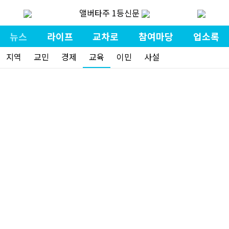
앨버타주 1등신문
뉴스
라이프
교차로
참여마당
업소록
지역
교민
경제
교육
이민
사설