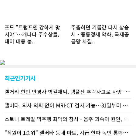
하루 평균 1.1회에 달해 거의 매일 본지
를 접속하고 있는 것으로 조사됐다. 한편
신규 회원 가입자수는 2~3년 전까지는
하루 평균 7명 정도였으나 최근 2~3월
에는 크게 늘어 하루 평균 11명에 달해
포드 "트럼프엔 강하게 맞
주춤하던 기름값 다시 상승
60% 증가했는데 (년간 4천명) 신규 가
서야"…캐나다 주수상들,
세 - 중동정세 악화, 국제공
입자의 절반 정도는 타주에서 이주를 검
대미 대응 놓..
급망 차질..
토하고 있거나 갓 이주한 회원들로 나타
났다. 이러한 독자들의 호응에 힘입어
CN드림은 실시간으로 웹 뉴스를 업데이
트하고 있다. 이는 정확하고 빠른 뉴스를
전달하기 위한 조치로 캐나다 전국의 타
교민 언론사보다 그 정확도와 신속성에
최근인기기사
서 앞선 것으로 평가된다. 그 동안 본지
웹사이트에서는 인쇄매체를 고려해 기사
캘거리 한인 안경사 박길재씨, 템플산 추락사고로 사망 - 헬기 구조..
등재가 지연되곤 했으나 동포사회의 뜨
거운 호응에 발맞추기 위해 최근에는 최
신기사를 매일 웹에 올리는 것으로 정책
앨버타, 의사 의뢰 없이 MRI·CT 검사 가능…31일부터 자비 부..
을 변경했다. 이에 따라 독자들은 CN드
림 사이트 방문을 통해 매일 따끈따끈한
스토니 트레일 역주행 최악의 참사 - 음주 과속이 원인, 4명 사망..
캐나다 전국 뉴스와 앨버타주 지역 최신
뉴스를 열람할 수 있게 됐다. 아울러 본
"직원이 1순위" 앨버타 동네 마트, 시급 한파 녹인 통쾌한 반란 ..
지는 뜨거운 성원에 보답고저 최근 웹 사