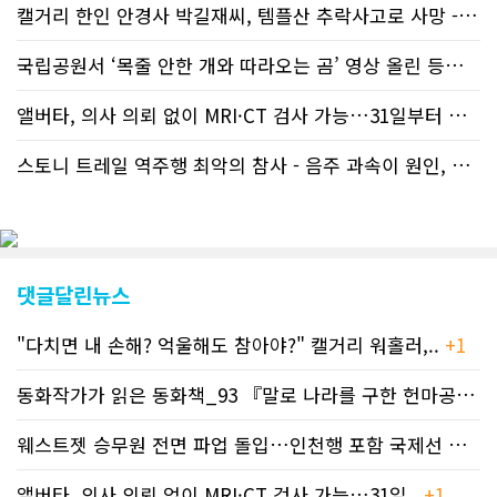
캘거리 한인 안경사 박길재씨, 템플산 추락사고로 사망 - 헬기 구조..
등재가 지연되곤 했으나 동포사회의 뜨
거운 호응에 발맞추기 위해 최근에는 최
신기사를 매일 웹에 올리는 것으로 정책
국립공원서 ‘목줄 안한 개와 따라오는 곰’ 영상 올린 등산객 기소돼
을 변경했다. 이에 따라 독자들은 CN드
림 사이트 방문을 통해 매일 따끈따끈한
앨버타, 의사 의뢰 없이 MRI·CT 검사 가능…31일부터 자비 부..
캐나다 전국 뉴스와 앨버타주 지역 최신
뉴스를 열람할 수 있게 됐다. 아울러 본
스토니 트레일 역주행 최악의 참사 - 음주 과속이 원인, 4명 사망..
지는 뜨거운 성원에 보답고저 최근 웹 사
이트 전면 교체작업을 진행하고 있다. 시
각적으로 세련된 디자인을 선보일 예정
인데, 먼저 이달 중에 웹 첫 화면 디자인
이 교체된다. 이후 금년 중 전체 페이지
디자인을 좀더 세련되고 편리하게 바꾸
댓글달린뉴스
는 방향으로 추진 중에 있다. (편집부)참
고자료CN드림 사이트, 캐나다 한인언론
"다치면 내 손해? 억울해도 참아야?" 캘거리 워홀러,..
+1
사 5위 차지
https://cndreams.com/news/news_r
code1=2345&code2=0&code3=210&
동화작가가 읽은 동화책_93 『말로 나라를 구한 헌마공..
+2
웨스트젯 승무원 전면 파업 돌입…인천행 포함 국제선 줄..
+
앨버타, 의사 의뢰 없이 MRI·CT 검사 가능…31일..
+1