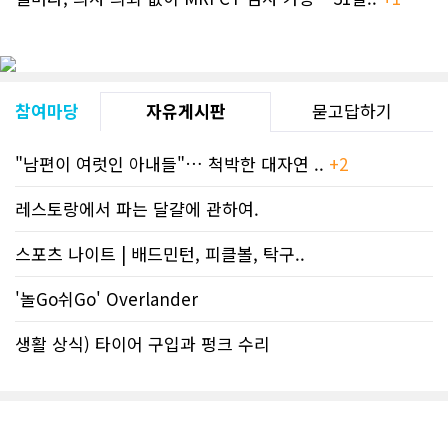
참여마당
자유게시판
묻고답하기
"남편이 여럿인 아내들"… 척박한 대자연 ..
+2
레스토랑에서 파는 달걀에 관하여.
스포츠 나이트 | 배드민턴, 피클볼, 탁구..
'놀Go쉬Go' Overlander
생활 상식) 타이어 구입과 펑크 수리