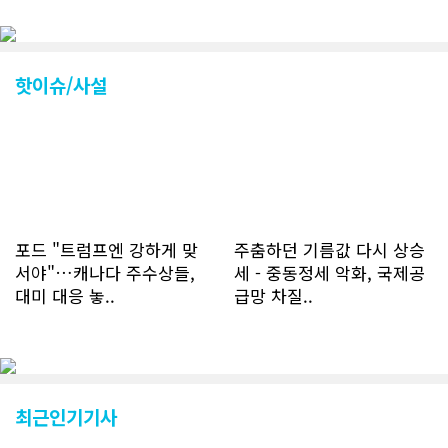
CN드림 웹사이트 방문자수가 크게 늘었
다. 약 7~8년전까지만 해도 본지 첫화면
조회건수가 하루 평균 3500건 정도였으
나 최근에는 하루 평균 4만1천건을 기록
하고 있다. 2월 15일부터 3월 15일까지
핫이슈/사설
한달 기준으로 총 접속자 수가 40,730
명에 달하며 133만건 조회수를 기록했
다. 1인당 방문수는 한달 32.25회이며
하루 평균 1.1회에 달해 거의 매일 본지
를 접속하고 있는 것으로 조사됐다. 한편
신규 회원 가입자수는 2~3년 전까지는
하루 평균 7명 정도였으나 최근 2~3월
에는 크게 늘어 하루 평균 11명에 달해
포드 "트럼프엔 강하게 맞
주춤하던 기름값 다시 상승
60% 증가했는데 (년간 4천명) 신규 가
서야"…캐나다 주수상들,
세 - 중동정세 악화, 국제공
입자의 절반 정도는 타주에서 이주를 검
대미 대응 놓..
급망 차질..
토하고 있거나 갓 이주한 회원들로 나타
났다. 이러한 독자들의 호응에 힘입어
CN드림은 실시간으로 웹 뉴스를 업데이
트하고 있다. 이는 정확하고 빠른 뉴스를
전달하기 위한 조치로 캐나다 전국의 타
교민 언론사보다 그 정확도와 신속성에
최근인기기사
서 앞선 것으로 평가된다. 그 동안 본지
웹사이트에서는 인쇄매체를 고려해 기사