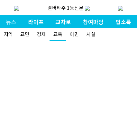
앨버타주 1등신문
뉴스
라이프
교차로
참여마당
업소록
지역
교민
경제
교육
이민
사설