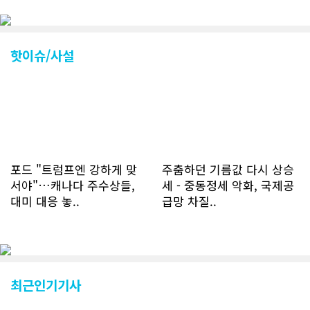
다. 약 7~8년전까지만 해도 본지 첫화면
조회건수가 하루 평균 3500건 정도였으
나 최근에는 하루 평균 4만1천건을 기록
하고 있다. 2월 15일부터 3월 15일까지
핫이슈/사설
한달 기준으로 총 접속자 수가 40,730
명에 달하며 133만건 조회수를 기록했
다. 1인당 방문수는 한달 32.25회이며
하루 평균 1.1회에 달해 거의 매일 본지
를 접속하고 있는 것으로 조사됐다. 한편
신규 회원 가입자수는 2~3년 전까지는
하루 평균 7명 정도였으나 최근 2~3월
에는 크게 늘어 하루 평균 11명에 달해
포드 "트럼프엔 강하게 맞
주춤하던 기름값 다시 상승
60% 증가했는데 (년간 4천명) 신규 가
서야"…캐나다 주수상들,
세 - 중동정세 악화, 국제공
입자의 절반 정도는 타주에서 이주를 검
대미 대응 놓..
급망 차질..
토하고 있거나 갓 이주한 회원들로 나타
났다. 이러한 독자들의 호응에 힘입어
CN드림은 실시간으로 웹 뉴스를 업데이
트하고 있다. 이는 정확하고 빠른 뉴스를
전달하기 위한 조치로 캐나다 전국의 타
교민 언론사보다 그 정확도와 신속성에
최근인기기사
서 앞선 것으로 평가된다. 그 동안 본지
웹사이트에서는 인쇄매체를 고려해 기사