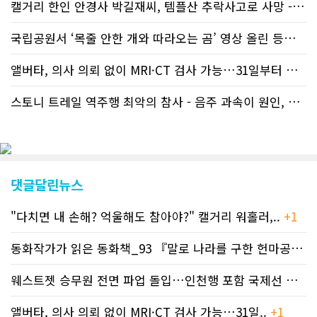
캘거리 한인 안경사 박길재씨, 템플산 추락사고로 사망 - 헬기 구조..
등재가 지연되곤 했으나 동포사회의 뜨
거운 호응에 발맞추기 위해 최근에는 최
신기사를 매일 웹에 올리는 것으로 정책
국립공원서 ‘목줄 안한 개와 따라오는 곰’ 영상 올린 등산객 기소돼
을 변경했다. 이에 따라 독자들은 CN드
림 사이트 방문을 통해 매일 따끈따끈한
앨버타, 의사 의뢰 없이 MRI·CT 검사 가능…31일부터 자비 부..
캐나다 전국 뉴스와 앨버타주 지역 최신
뉴스를 열람할 수 있게 됐다. 아울러 본
스토니 트레일 역주행 최악의 참사 - 음주 과속이 원인, 4명 사망..
지는 뜨거운 성원에 보답고저 최근 웹 사
이트 전면 교체작업을 진행하고 있다. 시
각적으로 세련된 디자인을 선보일 예정
인데, 먼저 이달 중에 웹 첫 화면 디자인
이 교체된다. 이후 금년 중 전체 페이지
디자인을 좀더 세련되고 편리하게 바꾸
댓글달린뉴스
는 방향으로 추진 중에 있다. (편집부)참
고자료CN드림 사이트, 캐나다 한인언론
"다치면 내 손해? 억울해도 참아야?" 캘거리 워홀러,..
+1
사 5위 차지
https://cndreams.com/news/news_r
code1=2345&code2=0&code3=210&
동화작가가 읽은 동화책_93 『말로 나라를 구한 헌마공..
+2
웨스트젯 승무원 전면 파업 돌입…인천행 포함 국제선 줄..
+
앨버타, 의사 의뢰 없이 MRI·CT 검사 가능…31일..
+1