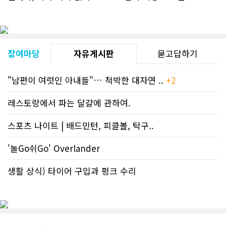
참여마당
자유게시판
묻고답하기
"남편이 여럿인 아내들"… 척박한 대자연 ..
+2
레스토랑에서 파는 달걀에 관하여.
스포츠 나이트 | 배드민턴, 피클볼, 탁구..
'놀Go쉬Go' Overlander
생활 상식) 타이어 구입과 펑크 수리