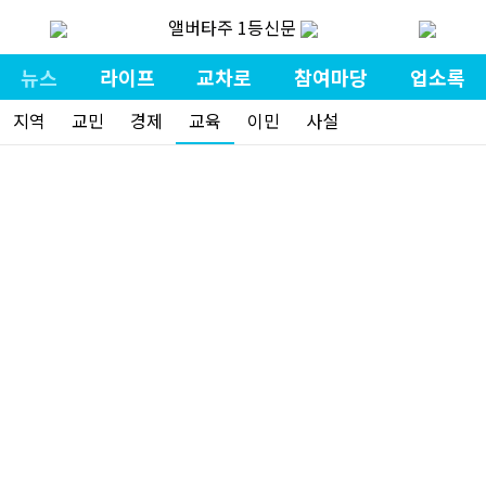
앨버타주 1등신문
뉴스
라이프
교차로
참여마당
업소록
지역
교민
경제
교육
이민
사설