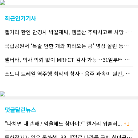
트하고 있다. 이는 정확하고 빠른 뉴스를
전달하기 위한 조치로 캐나다 전국의 타
교민 언론사보다 그 정확도와 신속성에
최근인기기사
서 앞선 것으로 평가된다. 그 동안 본지
웹사이트에서는 인쇄매체를 고려해 기사
캘거리 한인 안경사 박길재씨, 템플산 추락사고로 사망 - 헬기 구조..
등재가 지연되곤 했으나 동포사회의 뜨
거운 호응에 발맞추기 위해 최근에는 최
신기사를 매일 웹에 올리는 것으로 정책
국립공원서 ‘목줄 안한 개와 따라오는 곰’ 영상 올린 등산객 기소돼
을 변경했다. 이에 따라 독자들은 CN드
림 사이트 방문을 통해 매일 따끈따끈한
앨버타, 의사 의뢰 없이 MRI·CT 검사 가능…31일부터 자비 부..
캐나다 전국 뉴스와 앨버타주 지역 최신
뉴스를 열람할 수 있게 됐다. 아울러 본
스토니 트레일 역주행 최악의 참사 - 음주 과속이 원인, 4명 사망..
지는 뜨거운 성원에 보답고저 최근 웹 사
이트 전면 교체작업을 진행하고 있다. 시
각적으로 세련된 디자인을 선보일 예정
인데, 먼저 이달 중에 웹 첫 화면 디자인
이 교체된다. 이후 금년 중 전체 페이지
디자인을 좀더 세련되고 편리하게 바꾸
댓글달린뉴스
는 방향으로 추진 중에 있다. (편집부)참
고자료CN드림 사이트, 캐나다 한인언론
"다치면 내 손해? 억울해도 참아야?" 캘거리 워홀러,..
+1
사 5위 차지
https://cndreams.com/news/news_r
code1=2345&code2=0&code3=210&
동화작가가 읽은 동화책_93 『말로 나라를 구한 헌마공..
+2