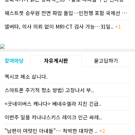
웨스트젯 승무원 전면 파업 돌입…인천행 포함 국제선 줄..
+
앨버타, 의사 의뢰 없이 MRI·CT 검사 가능…31일..
+1
참여마당
자유게시판
묻고답하기
멕시코 페소 삽니다.
스마트폰 주기적 청소 방법) 고장나서 부..
<굿네이버스 캐나다> 베네수엘라 지진 긴급..
이번주 일욜 카나나스키스 레이크 인근 싸레..
"남편이 여럿인 아내들"… 척박한 대자연 ..
+2