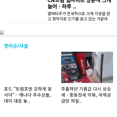
늘어 - 하루 ..
앨버타주가 전국적으로 크게 각광을 받
고 정착지로 인기를 끌고 있는 가운데
CN드림 웹사이트 방문자수가 크게 늘었
다. 약 7~8년전까지만 해도 본지 첫화면
조회건수가 하루 평균 3500건 정도였으
나 최근에는 하루 평균 4만1천건을 기록
하고 있다. 2월 15일부터 3월 15일까지
핫이슈/사설
한달 기준으로 총 접속자 수가 40,730
명에 달하며 133만건 조회수를 기록했
다. 1인당 방문수는 한달 32.25회이며
하루 평균 1.1회에 달해 거의 매일 본지
를 접속하고 있는 것으로 조사됐다. 한편
신규 회원 가입자수는 2~3년 전까지는
하루 평균 7명 정도였으나 최근 2~3월
에는 크게 늘어 하루 평균 11명에 달해
포드 "트럼프엔 강하게 맞
주춤하던 기름값 다시 상승
60% 증가했는데 (년간 4천명) 신규 가
서야"…캐나다 주수상들,
세 - 중동정세 악화, 국제공
입자의 절반 정도는 타주에서 이주를 검
대미 대응 놓..
급망 차질..
토하고 있거나 갓 이주한 회원들로 나타
났다. 이러한 독자들의 호응에 힘입어
CN드림은 실시간으로 웹 뉴스를 업데이