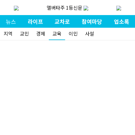
앨버타주 1등신문
뉴스
라이프
교차로
참여마당
업소록
지역
교민
경제
교육
이민
사설