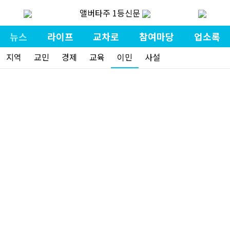
앨버타주 1등신문
뉴스
라이프
교차로
참여마당
업소록
지역
교민
경제
교육
이민
사설