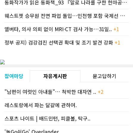
동화작가가 읽은 동화책_93 『말로 나라를 구한 헌마공..
+2
사 5위 차지
https://cndreams.com/news/news_r
code1=2345&code2=0&code3=210&
웨스트젯 승무원 전면 파업 돌입…인천행 포함 국제선 줄..
+
앨버타, 의사 의뢰 없이 MRI·CT 검사 가능…31일..
+1
정부 공지) 검강검진 선택권 확대 및 조기 발견 강화
+1
참여마당
자유게시판
묻고답하기
"남편이 여럿인 아내들"… 척박한 대자연 ..
+2
레스토랑에서 파는 달걀에 관하여.
스포츠 나이트 | 배드민턴, 피클볼, 탁구..
'놀Go쉬Go' Overlander