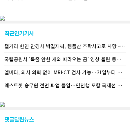
났다. 이러한 독자들의 호응에 힘입어
CN드림은 실시간으로 웹 뉴스를 업데이
트하고 있다. 이는 정확하고 빠른 뉴스를
전달하기 위한 조치로 캐나다 전국의 타
교민 언론사보다 그 정확도와 신속성에
최근인기기사
서 앞선 것으로 평가된다. 그 동안 본지
웹사이트에서는 인쇄매체를 고려해 기사
캘거리 한인 안경사 박길재씨, 템플산 추락사고로 사망 - 헬기 구조..
등재가 지연되곤 했으나 동포사회의 뜨
거운 호응에 발맞추기 위해 최근에는 최
신기사를 매일 웹에 올리는 것으로 정책
국립공원서 ‘목줄 안한 개와 따라오는 곰’ 영상 올린 등산객 기소돼
을 변경했다. 이에 따라 독자들은 CN드
림 사이트 방문을 통해 매일 따끈따끈한
앨버타, 의사 의뢰 없이 MRI·CT 검사 가능…31일부터 자비 부..
캐나다 전국 뉴스와 앨버타주 지역 최신
뉴스를 열람할 수 있게 됐다. 아울러 본
웨스트젯 승무원 전면 파업 돌입…인천행 포함 국제선 줄줄이 결항 -..
지는 뜨거운 성원에 보답고저 최근 웹 사
이트 전면 교체작업을 진행하고 있다. 시
각적으로 세련된 디자인을 선보일 예정
인데, 먼저 이달 중에 웹 첫 화면 디자인
이 교체된다. 이후 금년 중 전체 페이지
디자인을 좀더 세련되고 편리하게 바꾸
댓글달린뉴스
는 방향으로 추진 중에 있다. (편집부)참
고자료CN드림 사이트, 캐나다 한인언론