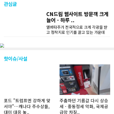
관심글
CN드림 웹사이트 방문객 크게
늘어 - 하루 ..
앨버타주가 전국적으로 크게 각광을 받
고 정착지로 인기를 끌고 있는 가운데
CN드림 웹사이트 방문자수가 크게 늘었
다. 약 7~8년전까지만 해도 본지 첫화면
조회건수가 하루 평균 3500건 정도였으
나 최근에는 하루 평균 4만1천건을 기록
하고 있다. 2월 15일부터 3월 15일까지
핫이슈/사설
한달 기준으로 총 접속자 수가 40,730
명에 달하며 133만건 조회수를 기록했
다. 1인당 방문수는 한달 32.25회이며
하루 평균 1.1회에 달해 거의 매일 본지
를 접속하고 있는 것으로 조사됐다. 한편
신규 회원 가입자수는 2~3년 전까지는
하루 평균 7명 정도였으나 최근 2~3월
에는 크게 늘어 하루 평균 11명에 달해
포드 "트럼프엔 강하게 맞
주춤하던 기름값 다시 상승
60% 증가했는데 (년간 4천명) 신규 가
서야"…캐나다 주수상들,
세 - 중동정세 악화, 국제공
입자의 절반 정도는 타주에서 이주를 검
대미 대응 놓..
급망 차질..
토하고 있거나 갓 이주한 회원들로 나타