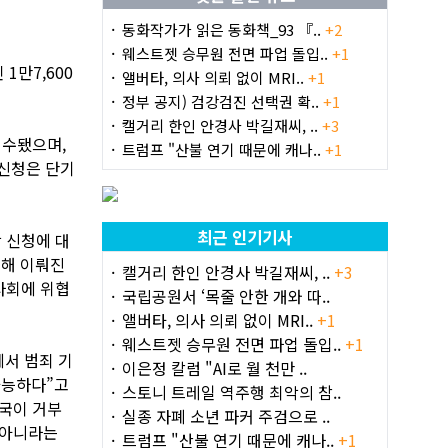
동화작가가 읽은 동화책_93 『..
+2
웨스트젯 승무원 전면 파업 돌입..
+1
1만7,600
앨버타, 의사 의뢰 없이 MRI..
+1
정부 공지) 검강검진 선택권 확..
+1
캘거리 한인 안경사 박길재씨, ..
+3
 접수됐으며,
트럼프 "산불 연기 때문에 캐나..
+1
 신청은 단기
최근 인기기사
 신청에 대
의해 이뤄진
캘거리 한인 안경사 박길재씨, ..
+3
사회에 위협
국립공원서 ‘목줄 안한 개와 따..
앨버타, 의사 의뢰 없이 MRI..
+1
웨스트젯 승무원 전면 파업 돌입..
+1
에서 범죄 기
이은정 칼럼 "AI로 월 천만 ..
가능하다”고
스토니 트레일 역주행 최악의 참..
입국이 거부
실종 자폐 소년 파커 주검으로 ..
 아니라는
트럼프 "산불 연기 때문에 캐나..
+1