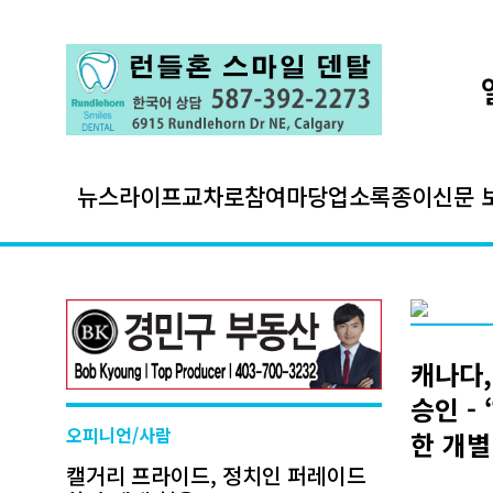
뉴스
라이프
교차로
참여마당
업소록
종이신문 
캐나다,
승인 -
오피니언/사람
한 개별
캘거리 프라이드, 정치인 퍼레이드