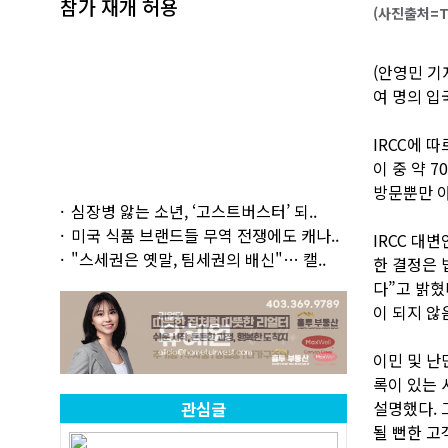
참가 재개 허용
(사진출처=To
(안영민 기
여 명의 입
IRCC에 따
이 중 약 
방문뿐만 아
심장병 앓는 소년, ‘고스트버스터’ 되..
미국 식품 브랜드들 무역 전쟁에도 캐나..
IRCC 대
"스세권은 옛말, 팀세권의 배신"… 캘..
한 결정은 
다”고 밝혔
이 되지 않
이민 및 난
록이 있는 
설명했다. 
관심글
될 뻔한 고