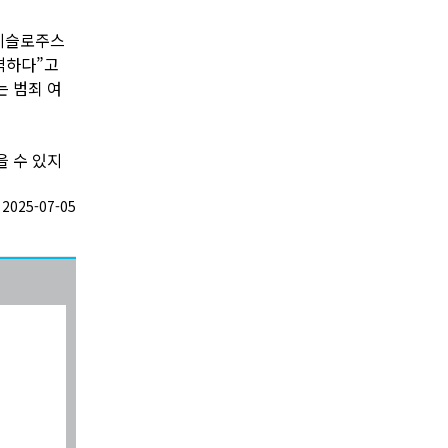
 데슬로주스
격하다”고
는 범죄 여
을 수 있지
025-07-05