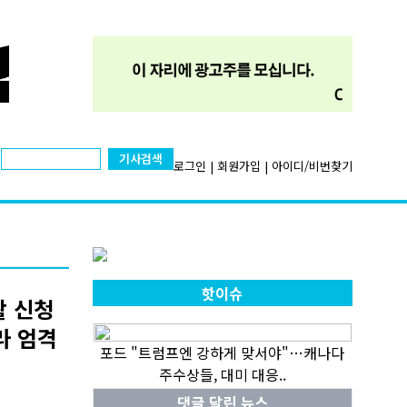
기사검색
로그인
|
회원가입
|
아이디/비번찾기
핫이슈
활 신청
라 엄격
포드 "트럼프엔 강하게 맞서야"…캐나다
주수상들, 대미 대응..
댓글 달린 뉴스