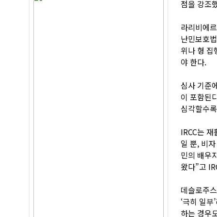
점을 강조했
라리비에르 
난민보호법(
위나 형 집
야 한다.
심사 기준에
이 포함된다
심각할수록
IRCC는 
일 뿐, 비
민의 배우자
왔다”고 IR
데슬로주스 
‘극히 일부
하는 경우도