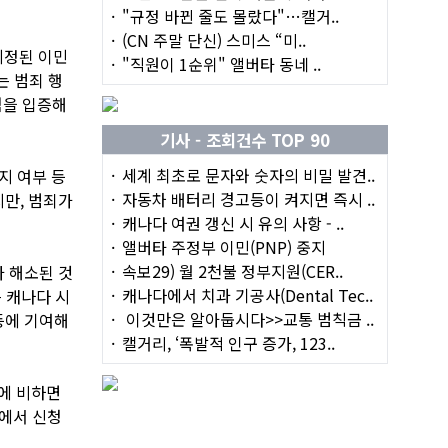
"규정 바뀐 줄도 몰랐다"…캘거..
(CN 주말 단신) 스미스 “미..
제정된 이민
"직원이 1순위" 앨버타 동네 ..
는 범죄 행
점을 입증해
기사 - 조회건수 TOP 90
세계 최초로 문자와 숫자의 비밀 발견..
지 여부 등
자동차 배터리 경고등이 켜지면 즉시 ..
만, 범죄가
캐나다 여권 갱신 시 유의 사항 - ..
앨버타 주정부 이민(PNP) 중지
속보29) 월 2천불 정부지원(CER..
가 해소된 것
캐나다에서 치과 기공사(Dental Tec..
 캐나다 시
이것만은 알아둡시다>>교통 범칙금 ..
등에 기여해
캘거리, ‘폭발적 인구 증가, 123..
에 비하면
원에서 신청