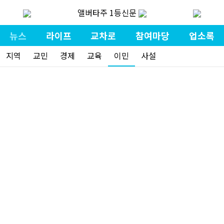
앨버타주 1등신문
뉴스
라이프
교차로
참여마당
업소록
지역
교민
경제
교육
이민
사설