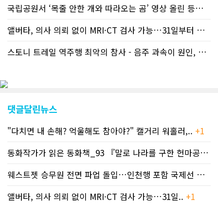
신기사를 매일 웹에 올리는 것으로 정책
국립공원서 ‘목줄 안한 개와 따라오는 곰’ 영상 올린 등산객 기소돼
을 변경했다. 이에 따라 독자들은 CN드
림 사이트 방문을 통해 매일 따끈따끈한
앨버타, 의사 의뢰 없이 MRI·CT 검사 가능…31일부터 자비 부..
캐나다 전국 뉴스와 앨버타주 지역 최신
뉴스를 열람할 수 있게 됐다. 아울러 본
스토니 트레일 역주행 최악의 참사 - 음주 과속이 원인, 4명 사망..
지는 뜨거운 성원에 보답고저 최근 웹 사
이트 전면 교체작업을 진행하고 있다. 시
각적으로 세련된 디자인을 선보일 예정
인데, 먼저 이달 중에 웹 첫 화면 디자인
이 교체된다. 이후 금년 중 전체 페이지
디자인을 좀더 세련되고 편리하게 바꾸
댓글달린뉴스
는 방향으로 추진 중에 있다. (편집부)참
고자료CN드림 사이트, 캐나다 한인언론
"다치면 내 손해? 억울해도 참아야?" 캘거리 워홀러,..
+1
사 5위 차지
https://cndreams.com/news/news_r
code1=2345&code2=0&code3=210&
동화작가가 읽은 동화책_93 『말로 나라를 구한 헌마공..
+2
웨스트젯 승무원 전면 파업 돌입…인천행 포함 국제선 줄..
+
앨버타, 의사 의뢰 없이 MRI·CT 검사 가능…31일..
+1