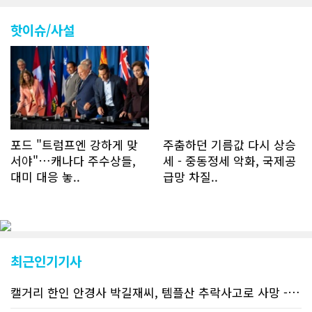
나 최근에는 하루 평균 4만1천건을 기록
하고 있다. 2월 15일부터 3월 15일까지
핫이슈/사설
한달 기준으로 총 접속자 수가 40,730
명에 달하며 133만건 조회수를 기록했
다. 1인당 방문수는 한달 32.25회이며
하루 평균 1.1회에 달해 거의 매일 본지
를 접속하고 있는 것으로 조사됐다. 한편
신규 회원 가입자수는 2~3년 전까지는
하루 평균 7명 정도였으나 최근 2~3월
에는 크게 늘어 하루 평균 11명에 달해
포드 "트럼프엔 강하게 맞
주춤하던 기름값 다시 상승
60% 증가했는데 (년간 4천명) 신규 가
서야"…캐나다 주수상들,
세 - 중동정세 악화, 국제공
입자의 절반 정도는 타주에서 이주를 검
대미 대응 놓..
급망 차질..
토하고 있거나 갓 이주한 회원들로 나타
났다. 이러한 독자들의 호응에 힘입어
CN드림은 실시간으로 웹 뉴스를 업데이
트하고 있다. 이는 정확하고 빠른 뉴스를
전달하기 위한 조치로 캐나다 전국의 타
교민 언론사보다 그 정확도와 신속성에
최근인기기사
서 앞선 것으로 평가된다. 그 동안 본지
웹사이트에서는 인쇄매체를 고려해 기사
캘거리 한인 안경사 박길재씨, 템플산 추락사고로 사망 - 헬기 구조..
등재가 지연되곤 했으나 동포사회의 뜨
거운 호응에 발맞추기 위해 최근에는 최