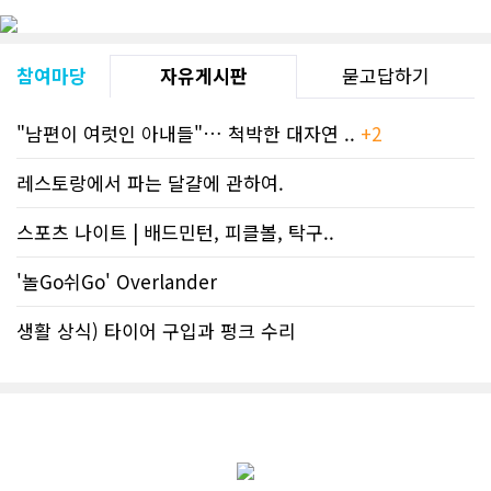
참여마당
자유게시판
묻고답하기
"남편이 여럿인 아내들"… 척박한 대자연 ..
+2
레스토랑에서 파는 달걀에 관하여.
스포츠 나이트 | 배드민턴, 피클볼, 탁구..
'놀Go쉬Go' Overlander
생활 상식) 타이어 구입과 펑크 수리