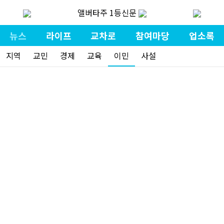
앨버타주 1등신문
뉴스
라이프
교차로
참여마당
업소록
지역
교민
경제
교육
이민
사설