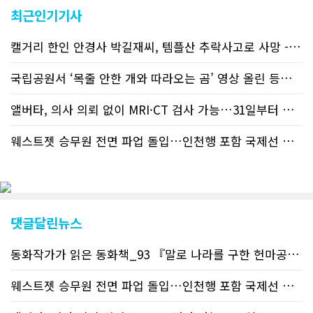
교민 언론사보다 그 정확도와 신속성에
최근인기기사
서 앞선 것으로 평가된다. 그 동안 본지
웹사이트에서는 인쇄매체를 고려해 기사
캘거리 한인 안경사 박길재씨, 템플산 추락사고로 사망 - 헬기 구조..
등재가 지연되곤 했으나 동포사회의 뜨
거운 호응에 발맞추기 위해 최근에는 최
신기사를 매일 웹에 올리는 것으로 정책
국립공원서 ‘목줄 안한 개와 따라오는 곰’ 영상 올린 등산객 기소돼
을 변경했다. 이에 따라 독자들은 CN드
림 사이트 방문을 통해 매일 따끈따끈한
앨버타, 의사 의뢰 없이 MRI·CT 검사 가능…31일부터 자비 부..
캐나다 전국 뉴스와 앨버타주 지역 최신
뉴스를 열람할 수 있게 됐다. 아울러 본
웨스트젯 승무원 전면 파업 돌입…인천행 포함 국제선 줄줄이 결항 -..
지는 뜨거운 성원에 보답고저 최근 웹 사
이트 전면 교체작업을 진행하고 있다. 시
각적으로 세련된 디자인을 선보일 예정
인데, 먼저 이달 중에 웹 첫 화면 디자인
이 교체된다. 이후 금년 중 전체 페이지
디자인을 좀더 세련되고 편리하게 바꾸
댓글달린뉴스
는 방향으로 추진 중에 있다. (편집부)참
고자료CN드림 사이트, 캐나다 한인언론
동화작가가 읽은 동화책_93 『말로 나라를 구한 헌마공..
+2
사 5위 차지
https://cndreams.com/news/news_r
code1=2345&code2=0&code3=210&
웨스트젯 승무원 전면 파업 돌입…인천행 포함 국제선 줄..
+