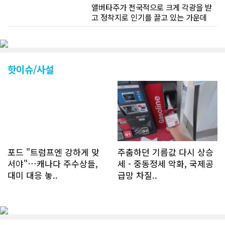
앨버타주가 전국적으로 크게 각광을 받
고 정착지로 인기를 끌고 있는 가운데
CN드림 웹사이트 방문자수가 크게 늘었
다. 약 7~8년전까지만 해도 본지 첫화면
조회건수가 하루 평균 3500건 정도였으
나 최근에는 하루 평균 4만1천건을 기록
하고 있다. 2월 15일부터 3월 15일까지
핫이슈/사설
한달 기준으로 총 접속자 수가 40,730
명에 달하며 133만건 조회수를 기록했
다. 1인당 방문수는 한달 32.25회이며
하루 평균 1.1회에 달해 거의 매일 본지
를 접속하고 있는 것으로 조사됐다. 한편
신규 회원 가입자수는 2~3년 전까지는
하루 평균 7명 정도였으나 최근 2~3월
에는 크게 늘어 하루 평균 11명에 달해
포드 "트럼프엔 강하게 맞
주춤하던 기름값 다시 상승
60% 증가했는데 (년간 4천명) 신규 가
서야"…캐나다 주수상들,
세 - 중동정세 악화, 국제공
입자의 절반 정도는 타주에서 이주를 검
대미 대응 놓..
급망 차질..
토하고 있거나 갓 이주한 회원들로 나타
났다. 이러한 독자들의 호응에 힘입어
CN드림은 실시간으로 웹 뉴스를 업데이
트하고 있다. 이는 정확하고 빠른 뉴스를
전달하기 위한 조치로 캐나다 전국의 타