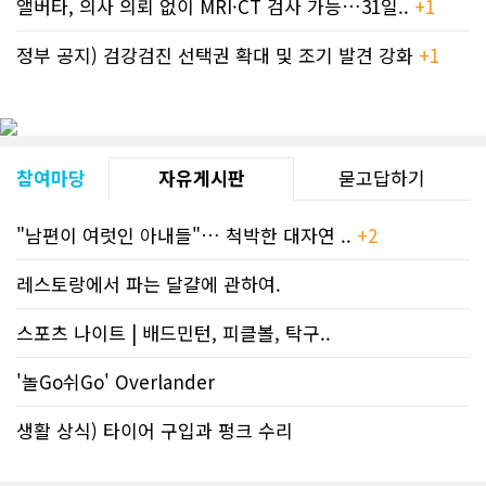
앨버타, 의사 의뢰 없이 MRI·CT 검사 가능…31일..
+1
정부 공지) 검강검진 선택권 확대 및 조기 발견 강화
+1
참여마당
자유게시판
묻고답하기
"남편이 여럿인 아내들"… 척박한 대자연 ..
+2
레스토랑에서 파는 달걀에 관하여.
스포츠 나이트 | 배드민턴, 피클볼, 탁구..
'놀Go쉬Go' Overlander
생활 상식) 타이어 구입과 펑크 수리