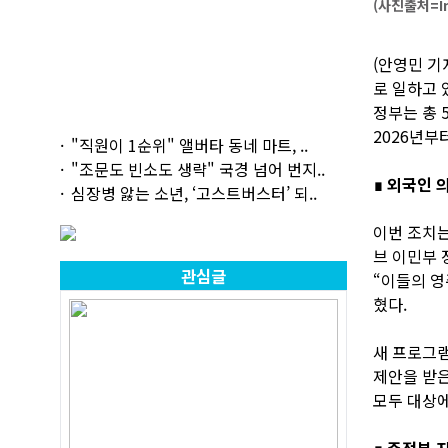
(사진출처=Im
(안영민 기
로 일하고 
정부는 총 
2026년부터
"직원이 1순위" 앨버타 동네 마트, ..
"조문도 빈소도 생략" 국경 넘어 번지..
∎ 외국인 
심장병 앓는 소년, ‘고스트버스터’ 되..
이번 조치는
브 이민부 
관심글
“이들의 영
혔다.
새 프로그램
제안을 받은
모두 대상에
∎ 주정부 