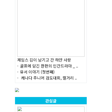
제임스 김이 남기고 간 하얀 사랑
골프에 담긴 한편의 인간드라마 _ ..
유서 이야기 (첫번째)
캐나다 주니어 검도대회, 캘거리 ..
관심글