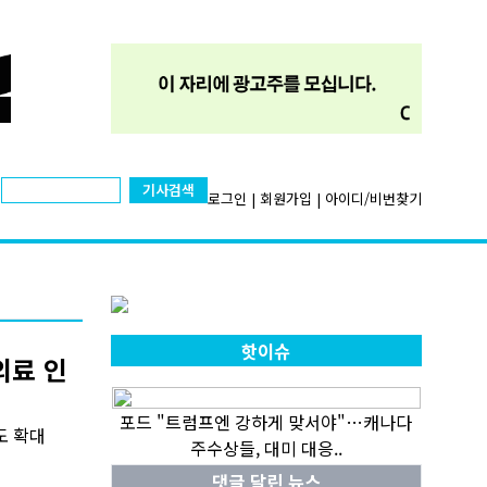
기사검색
로그인
|
회원가입
|
아이디/비번찾기
핫이슈
의료 인
포드 "트럼프엔 강하게 맞서야"…캐나다
도 확대
주수상들, 대미 대응..
댓글 달린 뉴스