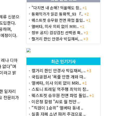
"다치면 내 손해? 억울해도 참..
+1
동화작가가 읽은 동화책_93 『..
+2
 체류 신분으
웨스트젯 승무원 전면 파업 돌입..
+1
도입한다.
앨버타, 의사 의뢰 없이 MRI..
+1
공하며,
정부 공지) 검강검진 선택권 확..
+1
할 예정이다.
캘거리 한인 안경사 박길재씨, ..
+3
 레나 디아
최근 인기기사
가 없다”며
캘거리 한인 안경사 박길재씨, ..
+3
”이라고 밝
국립공원서 ‘목줄 안한 개와 따..
앨버타, 의사 의뢰 없이 MRI..
+1
스토니 트레일 역주행 최악의 참..
효한 일자리
웨스트젯 승무원 전면 파업 돌입..
+1
주요 전문의가
이은정 칼럼 "AI로 월 천만 ..
"직원이 1순위" 앨버타 동네 ..
실종 자폐 소년 파커 주검으로 ..