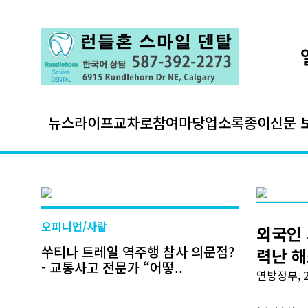
뉴스
라이프
교차로
참여마당
업소록
종이신문 
오피니언/사람
외국인 
쑤티나 트레일 역주행 참사 의문점?
력난 해
- 교통사고 전문가 “어떻..
연방정부, 