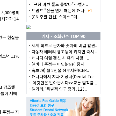
"규정 바뀐 줄도 몰랐다"…캘거..
트럼프 "산불 연기 때문에 캐나..
+1
5,000명의
(CN 주말 단신) 스미스 “미..
업허가가 14
기사 - 조회건수 TOP 90
 있는 현실을
세계 최초로 문자와 숫자의 비밀 발견..
자동차 배터리 경고등이 켜지면 즉시 ..
청소년 11%
캐나다 여권 갱신 시 유의 사항 - ..
앨버타 주정부 이민(PNP) 중지
속보29) 월 2천불 정부지원(CER..
캐나다에서 치과 기공사(Dental Tec..
이것만은 알아둡시다>>교통 범칙금 ..
고 강조했
캘거리, ‘폭발적 인구 증가, 123..
자들이 제때
해 주정부 지