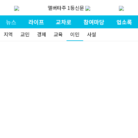
앨버타주 1등신문
뉴스
라이프
교차로
참여마당
업소록
지역
교민
경제
교육
이민
사설