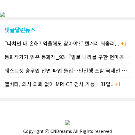
이트 전면 교체작업을 진행하고 있다. 시
각적으로 세련된 디자인을 선보일 예정
인데, 먼저 이달 중에 웹 첫 화면 디자인
이 교체된다. 이후 금년 중 전체 페이지
디자인을 좀더 세련되고 편리하게 바꾸
댓글달린뉴스
는 방향으로 추진 중에 있다. (편집부)참
고자료CN드림 사이트, 캐나다 한인언론
"다치면 내 손해? 억울해도 참아야?" 캘거리 워홀러,..
+1
사 5위 차지
https://cndreams.com/news/news_r
code1=2345&code2=0&code3=210&
동화작가가 읽은 동화책_93 『말로 나라를 구한 헌마공..
+2
웨스트젯 승무원 전면 파업 돌입…인천행 포함 국제선 줄..
+
앨버타, 의사 의뢰 없이 MRI·CT 검사 가능…31일..
+1
Copyright ⓒ CNDreams All Rights reserved