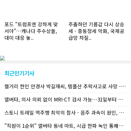
를 접속하고 있는 것으로 조사됐다. 한편
신규 회원 가입자수는 2~3년 전까지는
하루 평균 7명 정도였으나 최근 2~3월
에는 크게 늘어 하루 평균 11명에 달해
포드 "트럼프엔 강하게 맞
주춤하던 기름값 다시 상승
60% 증가했는데 (년간 4천명) 신규 가
서야"…캐나다 주수상들,
세 - 중동정세 악화, 국제공
입자의 절반 정도는 타주에서 이주를 검
대미 대응 놓..
급망 차질..
토하고 있거나 갓 이주한 회원들로 나타
났다. 이러한 독자들의 호응에 힘입어
CN드림은 실시간으로 웹 뉴스를 업데이
트하고 있다. 이는 정확하고 빠른 뉴스를
전달하기 위한 조치로 캐나다 전국의 타
교민 언론사보다 그 정확도와 신속성에
최근인기기사
서 앞선 것으로 평가된다. 그 동안 본지
웹사이트에서는 인쇄매체를 고려해 기사
캘거리 한인 안경사 박길재씨, 템플산 추락사고로 사망 - 헬기 구조..
등재가 지연되곤 했으나 동포사회의 뜨
거운 호응에 발맞추기 위해 최근에는 최
신기사를 매일 웹에 올리는 것으로 정책
앨버타, 의사 의뢰 없이 MRI·CT 검사 가능…31일부터 자비 부..
을 변경했다. 이에 따라 독자들은 CN드
림 사이트 방문을 통해 매일 따끈따끈한
스토니 트레일 역주행 최악의 참사 - 음주 과속이 원인, 4명 사망..
캐나다 전국 뉴스와 앨버타주 지역 최신
뉴스를 열람할 수 있게 됐다. 아울러 본
"직원이 1순위" 앨버타 동네 마트, 시급 한파 녹인 통쾌한 반란 ..
지는 뜨거운 성원에 보답고저 최근 웹 사