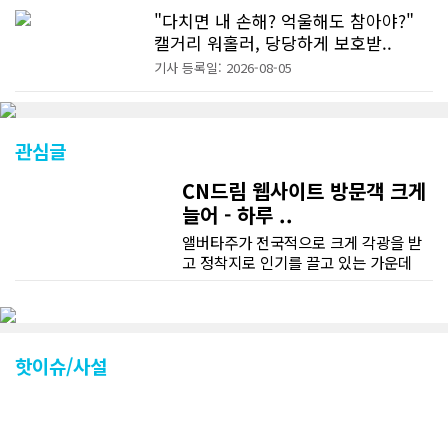
"다치면 내 손해? 억울해도 참아야?"
캘거리 워홀러, 당당하게 보호받..
기사 등록일: 2026-08-05
관심글
CN드림 웹사이트 방문객 크게
늘어 - 하루 ..
앨버타주가 전국적으로 크게 각광을 받
고 정착지로 인기를 끌고 있는 가운데
CN드림 웹사이트 방문자수가 크게 늘었
다. 약 7~8년전까지만 해도 본지 첫화면
조회건수가 하루 평균 3500건 정도였으
나 최근에는 하루 평균 4만1천건을 기록
하고 있다. 2월 15일부터 3월 15일까지
핫이슈/사설
한달 기준으로 총 접속자 수가 40,730
명에 달하며 133만건 조회수를 기록했
다. 1인당 방문수는 한달 32.25회이며
하루 평균 1.1회에 달해 거의 매일 본지