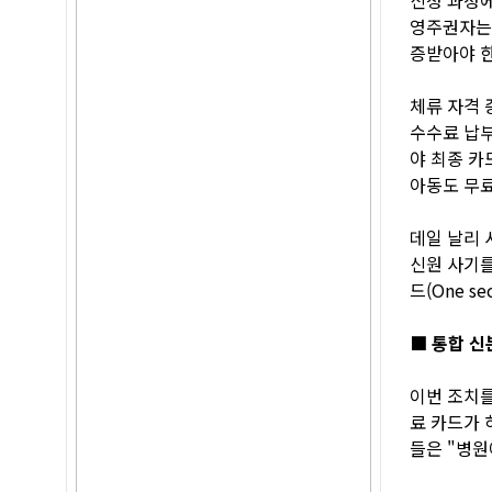
영주권자는
증받아야 한
체류 자격 
수수료 납부
야 최종 카
아동도 무료
데일 날리 
신원 사기를
드(One s
■ 통합 신
이번 조치를
료 카드가 하
들은 "병원