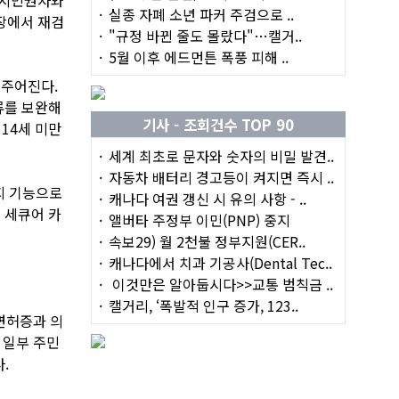
실종 자폐 소년 파커 주검으로 ..
장에서 재검
"규정 바뀐 줄도 몰랐다"…캘거..
5월 이후 에드먼튼 폭풍 피해 ..
 주어진다.
류를 보완해
기사 - 조회건수 TOP 90
 14세 미만
세계 최초로 문자와 숫자의 비밀 발견..
자동차 배터리 경고등이 켜지면 즉시 ..
지 기능으로
캐나다 여권 갱신 시 유의 사항 - ..
 세큐어 카
앨버타 주정부 이민(PNP) 중지
속보29) 월 2천불 정부지원(CER..
캐나다에서 치과 기공사(Dental Tec..
이것만은 알아둡시다>>교통 범칙금 ..
캘거리, ‘폭발적 인구 증가, 123..
면허증과 의
는 일부 주민
.