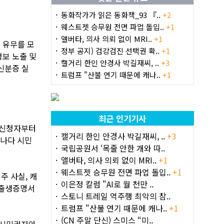
동화작가가 읽은 동화책_93 『..
+2
웨스트젯 승무원 전면 파업 돌입..
+1
앨버타, 의사 의뢰 없이 MRI..
+1
 유무를 모
정부 공지) 검강검진 선택권 확..
+1
정보 노출 및
캘거리 한인 안경사 박길재씨, ..
+3
신분증 실
트럼프 "산불 연기 때문에 캐나..
+1
최근 인기기사
신 신청자부터
캘거리 한인 안경사 박길재씨, ..
+3
캐나다 시민
국립공원서 ‘목줄 안한 개와 따..
앨버타, 의사 의뢰 없이 MRI..
+1
웨스트젯 승무원 전면 파업 돌입..
+1
주 사실, 캐
이은정 칼럼 "AI로 월 천만 ..
▲출생증명서
스토니 트레일 역주행 최악의 참..
트럼프 "산불 연기 때문에 캐나..
+1
(CN 주말 단신) 스미스 “미..
히 시민권자와