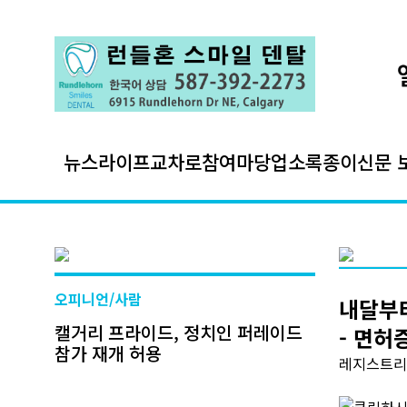
뉴스
라이프
교차로
참여마당
업소록
종이신문 
오피니언/사람
내달부터
캘거리 프라이드, 정치인 퍼레이드
- 면허
참가 재개 허용
레지스트리 