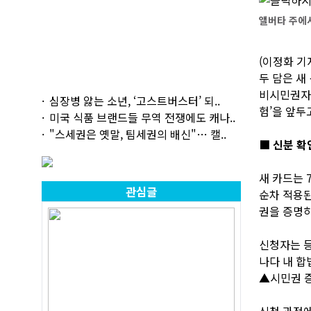
앨버타 주에서
(이정화 기
두 담은 새
비시민권자 
심장병 앓는 소년, ‘고스트버스터’ 되..
험’을 앞두
미국 식품 브랜드들 무역 전쟁에도 캐나..
"스세권은 옛말, 팀세권의 배신"… 캘..
■ 신분 확
새 카드는 
관심글
순차 적용된
권을 증명하
신청자는 등록
나다 내 합
▲시민권 증
신청 과정에