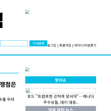
기사검색
로그인
|
회원가입
|
아이디/비번찾기
핫이슈
 쟁점은
포드 "트럼프엔 강하게 맞서야"…캐나다
 유출 우려
주수상들, 대미 대응..
댓글 달린 뉴스