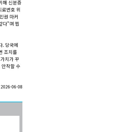
위해 신분증
의료번호 위
시민권 마커
같다"며 찝
다. 당국에
번 조치를
 가치가 꾸
 안착할 수
026-06-08