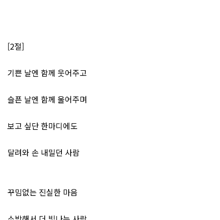
[2절]
기쁜 날엔 함께 웃어주고
슬픈 날엔 함께 울어주며
보고 싶단 한마디에도
달려와 손 내밀던 사람
꾸밈없는 진실한 마음
소박해서 더 빛나는 사람