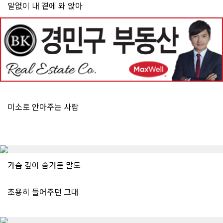
말없이 내 곁에 와 앉아
미소로 안아주는 사람
가슴 깊이 숨겨둔 말도
조용히 들어주던 그대