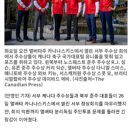
화요일 오전 앨버타주 카나나스키스에서 열린 서부 주수상 회의
에서 주수상들이 캐나다 축구 국가대표팀 유니폼을 맞춰 입고
포즈를 취하고 있다. 왼쪽부터 노스웨스트 준주 주수상 R.J. 심
슨, 유콘 준주 주수상 커리 딕슨, 앨버타 주수상 다니엘 스미스,
매니토바 주수상 와브 키뉴, 서스캐처원 주수상 스콧 모, 브리티
시컬럼비아 주수상 데이비드 에비. (사진출처=The
Canadian Press)
(안영민 기자) 서부 캐나다 주수상들과 북부 준주 대표들이 26
일 앨버타 카나나스키스에서 열린 서부 정상회의를 마무리했지
만, 회의 막판까지 앨버타 분리독립 주민투표 문제를 둘러싼 긴
장감이 이어졌다.