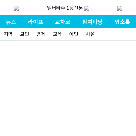
앨버타주 1등신문
뉴스
라이프
교차로
참여마당
업소록
지역
교민
경제
교육
이민
사설