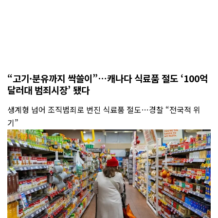
“고기·분유까지 싹쓸이”…캐나다 식료품 절도 ‘100억
달러대 범죄시장’ 됐다
생계형 넘어 조직범죄로 번진 식료품 절도…경찰 “전국적 위
기”