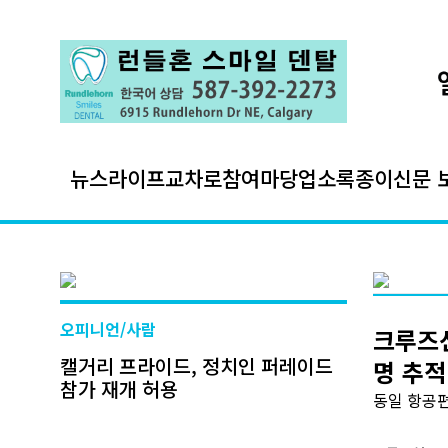
뉴스
라이프
교차로
참여마당
업소록
종이신문 
오피니언/사람
크루즈선
캘거리 프라이드, 정치인 퍼레이드
명 추적
참가 재개 허용
동일 항공편