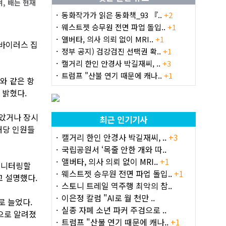
, 배는 현재
동화작가가 읽은 동화책_93 『..
+2
웨스트젯 승무원 전면 파업 돌입..
+1
앨버타, 의사 의뢰 없이 MRI..
+1
타바이러스 집
정부 공지) 검강검진 선택권 확..
+1
캘거리 한인 안경사 박길재씨, ..
+3
트럼프 "산불 연기 때문에 캐나..
+1
와 같은 항
 밝혔다.
앉았거나 장시
최근 인기기사
해당 인원들
캘거리 한인 안경사 박길재씨, ..
+3
국립공원서 ‘목줄 안한 개와 따..
앨버타, 의사 의뢰 없이 MRI..
+1
모니터링할
웨스트젯 승무원 전면 파업 돌입..
+1
고 설명했다.
스토니 트레일 역주행 최악의 참..
이은정 칼럼 "AI로 월 천만 ..
로 늘었다.
실종 자폐 소년 파커 주검으로 ..
것으로 알려졌
트럼프 "산불 연기 때문에 캐나..
+1