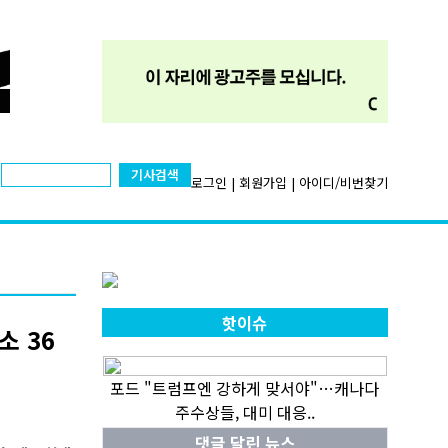
기사검색
로그인
|
회원가입
|
아이디/비번찾기
핫이슈
 36
포드 "트럼프엔 강하게 맞서야"…캐나다
주수상들, 대미 대응..
댓글 달린 뉴스