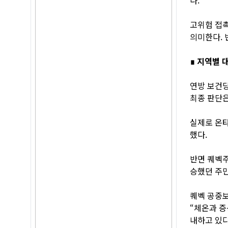
고위험 접촉
의미한다. 
∎ 지역별 
연방 보건당
최종 판단은
실제로 온타
했다.
반면 퀘벡주
승했던 주민
퀘벡 공중보
“체온과 증
내하고 있다