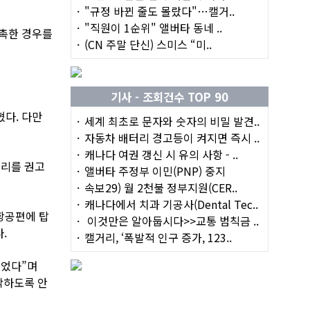
"규정 바뀐 줄도 몰랐다"…캘거..
"직원이 1순위" 앨버타 동네 ..
접촉한 경우를
(CN 주말 단신) 스미스 “미..
기사 - 조회건수 TOP 90
다. 다만
세계 최초로 문자와 숫자의 비밀 발견..
자동차 배터리 경고등이 켜지면 즉시 ..
캐나다 여권 갱신 시 유의 사항 - ..
격리를 권고
앨버타 주정부 이민(PNP) 중지
속보29) 월 2천불 정부지원(CER..
캐나다에서 치과 기공사(Dental Tec..
항공편에 탑
이것만은 알아둡시다>>교통 범칙금 ..
.
캘거리, ‘폭발적 인구 증가, 123..
이었다”며
락하도록 안