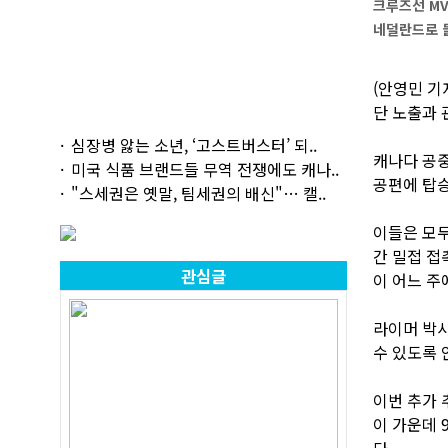
크루즈선 M
네덜란드로 돌
(안영민 기
단 노출과 
심장병 앓는 소년, ‘고스트버스터’ 되..
캐나다 공중
미국 식품 브랜드들 무역 전쟁에도 캐나..
공편에 탑승
"스세권은 옛말, 팀세권의 배신"… 캘..
이들은 모두
간 밀접 접
관심글
이 어느 주
라이머 박
수 있도록 
이번 추가 
이 가운데 
다.