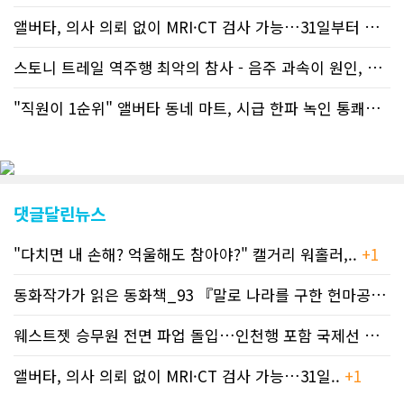
거운 호응에 발맞추기 위해 최근에는 최
신기사를 매일 웹에 올리는 것으로 정책
앨버타, 의사 의뢰 없이 MRI·CT 검사 가능…31일부터 자비 부..
을 변경했다. 이에 따라 독자들은 CN드
림 사이트 방문을 통해 매일 따끈따끈한
스토니 트레일 역주행 최악의 참사 - 음주 과속이 원인, 4명 사망..
캐나다 전국 뉴스와 앨버타주 지역 최신
뉴스를 열람할 수 있게 됐다. 아울러 본
"직원이 1순위" 앨버타 동네 마트, 시급 한파 녹인 통쾌한 반란 ..
지는 뜨거운 성원에 보답고저 최근 웹 사
이트 전면 교체작업을 진행하고 있다. 시
각적으로 세련된 디자인을 선보일 예정
인데, 먼저 이달 중에 웹 첫 화면 디자인
이 교체된다. 이후 금년 중 전체 페이지
디자인을 좀더 세련되고 편리하게 바꾸
댓글달린뉴스
는 방향으로 추진 중에 있다. (편집부)참
고자료CN드림 사이트, 캐나다 한인언론
"다치면 내 손해? 억울해도 참아야?" 캘거리 워홀러,..
+1
사 5위 차지
https://cndreams.com/news/news_r
code1=2345&code2=0&code3=210&
동화작가가 읽은 동화책_93 『말로 나라를 구한 헌마공..
+2
웨스트젯 승무원 전면 파업 돌입…인천행 포함 국제선 줄..
+
앨버타, 의사 의뢰 없이 MRI·CT 검사 가능…31일..
+1