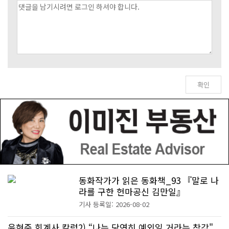
동화작가가 읽은 동화책_93 『말로 나
라를 구한 헌마공신 김만일』
기사 등록일: 2026-08-02
윤현준 회계사 칼럼2) “나는 당연히 예외일 거라는 착각"