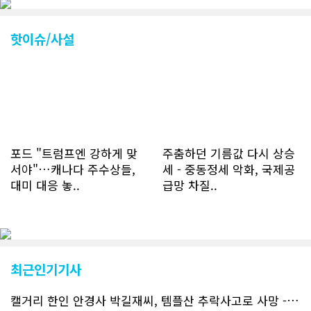
조회건수가 하루 평균 3500건 정도였으
나 최근에는 하루 평균 4만1천건을 기록
하고 있다. 2월 15일부터 3월 15일까지
핫이슈/사설
한달 기준으로 총 접속자 수가 40,730
명에 달하며 133만건 조회수를 기록했
다. 1인당 방문수는 한달 32.25회이며
하루 평균 1.1회에 달해 거의 매일 본지
를 접속하고 있는 것으로 조사됐다. 한편
신규 회원 가입자수는 2~3년 전까지는
하루 평균 7명 정도였으나 최근 2~3월
에는 크게 늘어 하루 평균 11명에 달해
포드 "트럼프엔 강하게 맞
주춤하던 기름값 다시 상승
60% 증가했는데 (년간 4천명) 신규 가
서야"…캐나다 주수상들,
세 - 중동정세 악화, 국제공
입자의 절반 정도는 타주에서 이주를 검
대미 대응 놓..
급망 차질..
토하고 있거나 갓 이주한 회원들로 나타
났다. 이러한 독자들의 호응에 힘입어
CN드림은 실시간으로 웹 뉴스를 업데이
트하고 있다. 이는 정확하고 빠른 뉴스를
전달하기 위한 조치로 캐나다 전국의 타
교민 언론사보다 그 정확도와 신속성에
최근인기기사
서 앞선 것으로 평가된다. 그 동안 본지
웹사이트에서는 인쇄매체를 고려해 기사
캘거리 한인 안경사 박길재씨, 템플산 추락사고로 사망 - 헬기 구조..
등재가 지연되곤 했으나 동포사회의 뜨