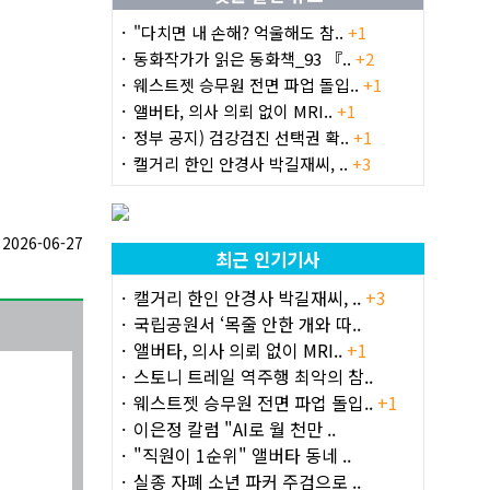
"다치면 내 손해? 억울해도 참..
+1
동화작가가 읽은 동화책_93 『..
+2
웨스트젯 승무원 전면 파업 돌입..
+1
앨버타, 의사 의뢰 없이 MRI..
+1
정부 공지) 검강검진 선택권 확..
+1
캘거리 한인 안경사 박길재씨, ..
+3
026-06-27
최근 인기기사
캘거리 한인 안경사 박길재씨, ..
+3
국립공원서 ‘목줄 안한 개와 따..
앨버타, 의사 의뢰 없이 MRI..
+1
스토니 트레일 역주행 최악의 참..
웨스트젯 승무원 전면 파업 돌입..
+1
이은정 칼럼 "AI로 월 천만 ..
"직원이 1순위" 앨버타 동네 ..
실종 자폐 소년 파커 주검으로 ..