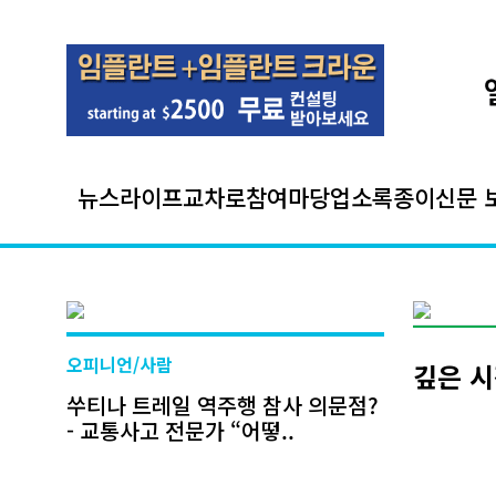
뉴스
라이프
교차로
참여마당
업소록
종이신문 
오피니언/사람
깊은 시
쑤티나 트레일 역주행 참사 의문점?
- 교통사고 전문가 “어떻..