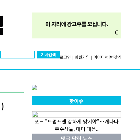
기사검색
로그인
|
회원가입
|
아이디/비번찾기
핫이슈
)
포드 "트럼프엔 강하게 맞서야"…캐나다
주수상들, 대미 대응..
댓글 달린 뉴스