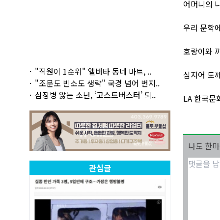
어머니의 
우리 문학
호랑이와 
"직원이 1순위" 앨버타 동네 마트, ..
심지어 도
"조문도 빈소도 생략" 국경 넘어 번지..
심장병 앓는 소년, ‘고스트버스터’ 되..
LA 한국문
나도 한
관심글