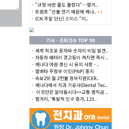
"규정 바뀐 줄도 몰랐다"…캘거..
트럼프 "산불 연기 때문에 캐나..
+1
(CN 주말 단신) 스미스 “미..
기사 - 조회건수 TOP 90
세계 최초로 문자와 숫자의 비밀 발견..
자동차 배터리 경고등이 켜지면 즉시 ..
캐나다 여권 갱신 시 유의 사항 - ..
앨버타 주정부 이민(PNP) 중지
속보29) 월 2천불 정부지원(CER..
캐나다에서 치과 기공사(Dental Tec..
이것만은 알아둡시다>>교통 범칙금 ..
캘거리, ‘폭발적 인구 증가, 123..