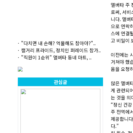
앨버타 주 
로써, 서비
니다. 앨버
으로 연락하
스에 연결될
고 비밀이 
"다치면 내 손해? 억울해도 참아야?"..
캘거리 프라이드, 정치인 퍼레이드 참가..
이전에는 사
"직원이 1순위" 앨버타 동네 마트, ..
거쳐야 했습
움을 요청하
관심글
많은 앨버타
게 관련되어
는 것을 의
“정신 건강
주 전역에서
제공합니다.
다.”
릭 윌슨, 