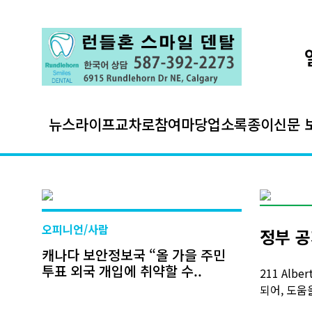
뉴스
라이프
교차로
참여마당
업소록
종이신문 
오피니언/사람
정부 공
캐나다 보안정보국 “올 가을 주민
투표 외국 개입에 취약할 수..
211 Al
되어, 도움