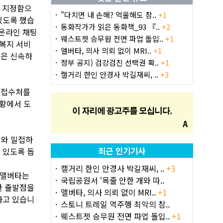
로 지정함으
"다치면 내 손해? 억울해도 참..
+1
있도록 했습
동화작가가 읽은 동화책_93 『..
+2
 온라인 채팅
웨스트젯 승무원 전면 파업 돌입..
+1
 복지 서비
앨버타, 의사 의뢰 없이 MRI..
+1
들은 신속하
정부 공지) 검강검진 선택권 확..
+1
캘거리 한인 안경사 박길재씨, ..
+3
 접수처를
상황에서 도
제와 밀접하
최근 인기기사
 있도록 돕
캘거리 한인 안경사 박길재씨, ..
+3
1 앨버타는
국립공원서 ‘목줄 안한 개와 따..
한 출발점을
앨버타, 의사 의뢰 없이 MRI..
+1
하고 있습니
스토니 트레일 역주행 최악의 참..
웨스트젯 승무원 전면 파업 돌입..
+1