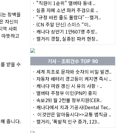
"직원이 1순위" 앨버타 동네 ..
실종 자폐 소년 파커 주검으로 ..
리는 장벽을
"규정 바뀐 줄도 몰랐다"…캘거..
은 자신의
(CN 주말 단신) 스미스 “미..
지역 사회
캐나다 상반기 1만607명 추방..
할 따뜻하고
캘거리 경찰, 실종된 파커 현장..
기사 - 조회건수 TOP 90
를 받을 수
세계 최초로 문자와 숫자의 비밀 발견..
자동차 배터리 경고등이 켜지면 즉시 ..
캐나다 여권 갱신 시 유의 사항 - ..
앨버타 주정부 이민(PNP) 중지
속보29) 월 2천불 정부지원(CER..
캐나다에서 치과 기공사(Dental Tec..
이것만은 알아둡시다>>교통 범칙금 ..
해 줍니다.
캘거리, ‘폭발적 인구 증가, 123..