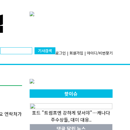
기사검색
로그인
|
회원가입
|
아이디/비번찾기
핫이슈
포드 "트럼프엔 강하게 맞서야"…캐나다
주요 연락처가
주수상들, 대미 대응..
댓글 달린 뉴스