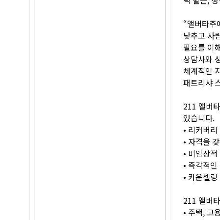
“앨버타주에
낮추고 사람
필요를 이해
상담사와 상
체계적인 지
패트리샤 스
211 앨버
있습니다.
• 리커버리
• 자격을 
• 비임상적
• 즉각적인 
• 카운셀링
211 앨버
• 주택, 고