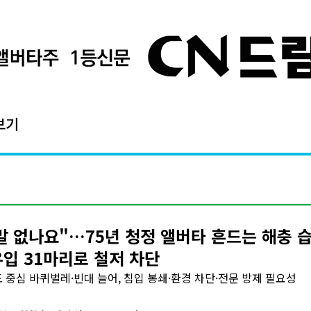
보기
말 없나요"…75년 청정 앨버타 흔드는 해충 습
유입 31마리로 철저 차단
 중심 바퀴벌레·빈대 늘어, 침입 봉쇄·환경 차단·전문 방제 필요성