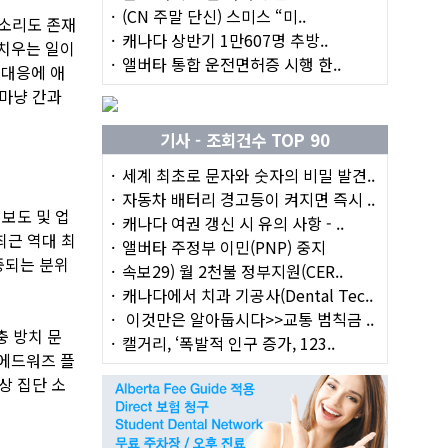
(CN 주말 단신) 스미스 “미..
목소리도 존재
캐나다 상반기 1만607명 추방..
 치우는 일이
앨버타 통합 운전면허증 시행 한..
 대응에 애
 마냥 간과
기사 - 조회건수 TOP 90
세계 최초로 문자와 숫자의 비밀 발견..
자동차 배터리 경고등이 켜지면 즉시 ..
 보도 및 업
캐나다 여권 갱신 시 유의 사항 - ..
최근 역대 최
앨버타 주정부 이민(PNP) 중지
중되는 분위
속보29) 월 2천불 정부지원(CER..
캐나다에서 치과 기공사(Dental Tec..
이것만은 알아둡시다>>교통 범칙금 ..
충 방치 문
캘거리, ‘폭발적 인구 증가, 123..
'에드워즈 플
대상 집단 소