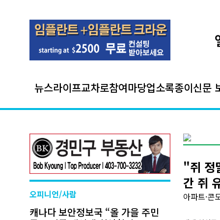
뉴스
라이프
교차로
참여마당
업소록
종이신문 
"쥐 정
간 쥐 
오피니언/사람
아파트·콘도
캐나다 보안정보국 “올 가을 주민