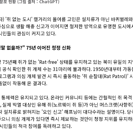
포 현황 (그림 출처 : ChatGPT)
자) '쥐 없는 도시' 캘거리의 올여름 고민은 설치류가 아닌 바퀴벌레와
심으로 생활 해충 신고가 이어지면 철저한 방역으로 유명한 도시에
시민들의 관심이 커지고 있다.
정말 없을까?" 75년 이어진 청정 신화
75년째 쥐가 없는 'Rat-free' 상태를 유지하고 있는 북미 유일의 
 공식 확인한 쥐 개체 수는 31마리에 불과하다. 1950년대부터 가
그램과 의심 개체 발견 시 즉시 출동하는 ‘쥐 순찰대(Rat Patrol)’
틈없이 작동해 온 결과다.
통제력은 유지되고 있다. 온라인 커뮤니티 등에는 간헐적인 쥐 목격
 실제 박멸 대상인 유해 쥐(노르웨이 쥐 등)가 아닌 머스크랫(사향쥐
착 설치류로 밝혀지는 '오인 신고' 해프닝이 대다수라는 설명이다. 당
으니 의심 개체가 있다면 즉시 제보하는 것만이 청정 지위를 유지하
시민들의 적극 참여를 독려하고 있다.