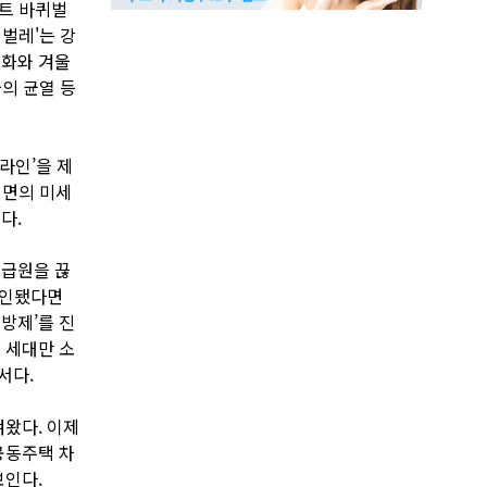
파트 바퀴벌
벌레'는 강
집화와 겨울
물의 균열 등
라인’을 제
벽면의 미세
다.
공급원을 끊
확인됐다면
방제’를 진
 세대만 소
서다.
켜왔다. 이제
공동주택 차
보인다.