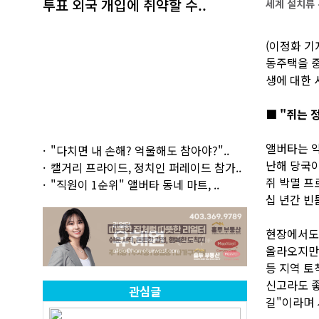
투표 외국 개입에 취약할 수..
세계 설치류 분
(이정화 기
동주택을 중
생에 대한 
■ "쥐는 
앨버타는 약 
"다치면 내 손해? 억울해도 참아야?"..
난해 당국이
캘거리 프라이드, 정치인 퍼레이드 참가..
쥐 박멸 프로
"직원이 1순위" 앨버타 동네 마트, ..
십 년간 빈
현장에서도 
올라오지만,
등 지역 토
신고라도 좋
관심글
길"이라며 