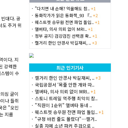
"다치면 내 손해? 억울해도 참..
+1
동화작가가 읽은 동화책_93 『..
+2
 빈대다. 공
웨스트젯 승무원 전면 파업 돌입..
+1
서도 주거 위
앨버타, 의사 의뢰 없이 MRI..
+1
정부 공지) 검강검진 선택권 확..
+1
캘거리 한인 안경사 박길재씨, ..
+3
지역이다. 지
동된 강력한
최근 인기기사
 시스템이 수
캘거리 한인 안경사 박길재씨, ..
+3
국립공원서 ‘목줄 안한 개와 따..
앨버타, 의사 의뢰 없이 MRI..
+1
 의심 글이
스토니 트레일 역주행 최악의 참..
)이나 들쥐
"직원이 1순위" 앨버타 동네 ..
국은 "오인
웨스트젯 승무원 전면 파업 돌입..
+1
는 지름
"규정 바뀐 줄도 몰랐다"…캘거..
실종 자폐 소년 파커 주검으로 ..