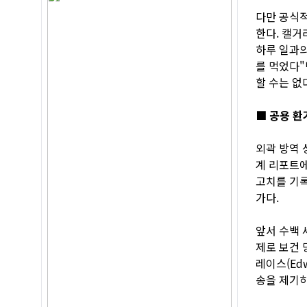
다만 공식적
한다. 캘거
하루 일과의
를 먹었다"
할 수는 없
■ 공용 환
외곽 방역 
계 리포트에
고치를 기록
가다.
앞서 수백 세
제로 보건 
레이스(Edw
송을 제기하