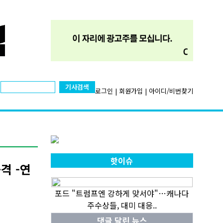
기사검색
로그인
|
회원가입
|
아이디/비번찾기
핫이슈
격 -연
포드 "트럼프엔 강하게 맞서야"…캐나다
주수상들, 대미 대응..
댓글 달린 뉴스