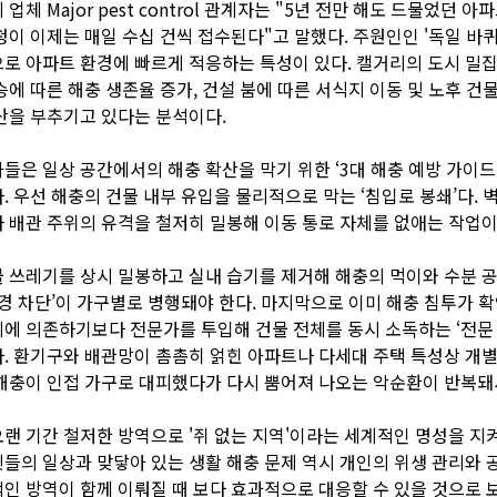
업체 Major pest control 관계자는 "5년 전만 해도 드물었던 아
청이 이제는 매일 수십 건씩 접수된다"고 말했다. 주원인인 '독일 바퀴
로 아파트 환경에 빠르게 적응하는 특성이 있다. 캘거리의 도시 밀
승에 따른 해충 생존율 증가, 건설 붐에 따른 서식지 이동 및 노후 건
산을 부추기고 있다는 분석이다.
들은 일상 공간에서의 해충 확산을 막기 위한 ‘3대 해충 예방 가이드
. 우선 해충의 건물 내부 유입을 물리적으로 막는 ‘침입로 봉쇄’다. 
 배관 주위의 유격을 철저히 밀봉해 이동 통로 자체를 없애는 작업이
 쓰레기를 상시 밀봉하고 실내 습기를 제거해 해충의 먹이와 수분 
환경 차단’이 가구별로 병행돼야 한다. 마지막으로 이미 해충 침투가 
에 의존하기보다 전문가를 투입해 건물 전체를 동시 소독하는 ‘전문 
. 환기구와 배관망이 촘촘히 얽힌 아파트나 다세대 주택 특성상 개별
해충이 인접 가구로 대피했다가 다시 뿜어져 나오는 악순환이 반복돼
랜 기간 철저한 방역으로 '쥐 없는 지역'이라는 세계적인 명성을 지
들의 일상과 맞닿아 있는 생활 해충 문제 역시 개인의 위생 관리와 
인 방역이 함께 이뤄질 때 보다 효과적으로 대응할 수 있을 것으로 