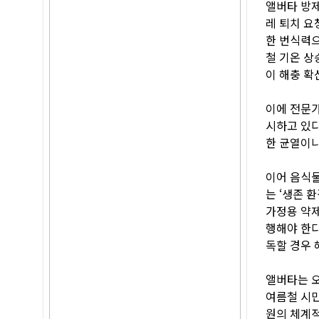
앨버타 방제 
레 퇴치 요
한 번식력으
철 기온 상
이 해충 확
이에 전문가
시하고 있다
한 균열이나
이어 음식물
는 ‘생존 
가정용 약제
행해야 한다
독할 경우 
앨버타는 오
여름철 시민
원의 체계적