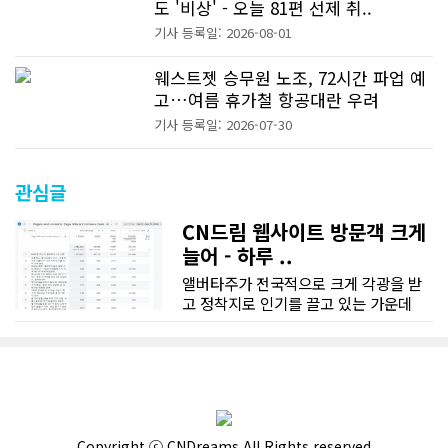
도 '비상' - 오늘 81편 선제 취..
기사 등록일: 2026-08-01
웨스트젯 승무원 노조, 72시간 파업 예
고…여름 휴가철 항공대란 우려
기사 등록일: 2026-07-30
관심글
CN드림 웹사이트 방문객 크게
늘어 - 하루 ..
앨버타주가 전국적으로 크게 각광을 받
고 정착지로 인기를 끌고 있는 가운데
CN드림 웹사이트 방문자수가 크게 늘었
다. 약 7~8년전까지만 해도 본지 첫화면
조회건수가 하루 평균 3500건 정도였으
나 최근에는 하루 평균 4만1천건을 기록
하고 있다. 2월 15일부터 3월 15일까지
한달 기준으로 총 접속자 수가 40,730
명에 달하며 133만건 조회수를 기록했
Copyright ⓒ CNDreams All Rights reserved