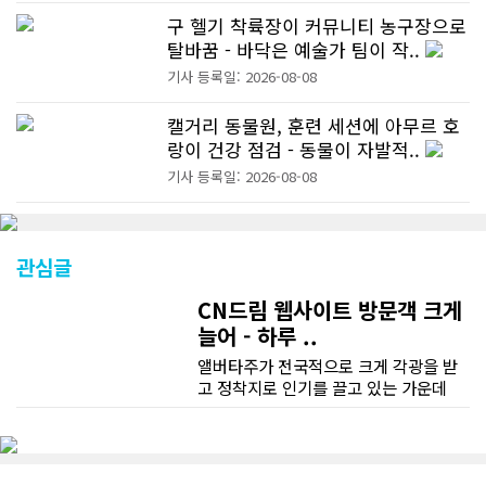
구 헬기 착륙장이 커뮤니티 농구장으로
탈바꿈 - 바닥은 예술가 팀이 작..
기사 등록일: 2026-08-08
캘거리 동물원, 훈련 세션에 아무르 호
랑이 건강 점검 - 동물이 자발적..
기사 등록일: 2026-08-08
관심글
CN드림 웹사이트 방문객 크게
늘어 - 하루 ..
앨버타주가 전국적으로 크게 각광을 받
고 정착지로 인기를 끌고 있는 가운데
CN드림 웹사이트 방문자수가 크게 늘었
다. 약 7~8년전까지만 해도 본지 첫화면
조회건수가 하루 평균 3500건 정도였으
나 최근에는 하루 평균 4만1천건을 기록