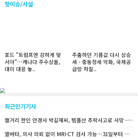
하고 있다. 2월 15일부터 3월 15일까지
핫이슈/사설
한달 기준으로 총 접속자 수가 40,730
명에 달하며 133만건 조회수를 기록했
다. 1인당 방문수는 한달 32.25회이며
하루 평균 1.1회에 달해 거의 매일 본지
를 접속하고 있는 것으로 조사됐다. 한편
신규 회원 가입자수는 2~3년 전까지는
하루 평균 7명 정도였으나 최근 2~3월
에는 크게 늘어 하루 평균 11명에 달해
포드 "트럼프엔 강하게 맞
주춤하던 기름값 다시 상승
60% 증가했는데 (년간 4천명) 신규 가
서야"…캐나다 주수상들,
세 - 중동정세 악화, 국제공
입자의 절반 정도는 타주에서 이주를 검
대미 대응 놓..
급망 차질..
토하고 있거나 갓 이주한 회원들로 나타
났다. 이러한 독자들의 호응에 힘입어
CN드림은 실시간으로 웹 뉴스를 업데이
트하고 있다. 이는 정확하고 빠른 뉴스를
전달하기 위한 조치로 캐나다 전국의 타
교민 언론사보다 그 정확도와 신속성에
최근인기기사
서 앞선 것으로 평가된다. 그 동안 본지
웹사이트에서는 인쇄매체를 고려해 기사
캘거리 한인 안경사 박길재씨, 템플산 추락사고로 사망 - 헬기 구조..
등재가 지연되곤 했으나 동포사회의 뜨
거운 호응에 발맞추기 위해 최근에는 최
신기사를 매일 웹에 올리는 것으로 정책
앨버타, 의사 의뢰 없이 MRI·CT 검사 가능…31일부터 자비 부..