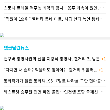
을 변경했다. 이에 따라 독자들은 CN드
림 사이트 방문을 통해 매일 따끈따끈한
스토니 트레일 역주행 최악의 참사 - 음주 과속이 원인, 4명 사망..
캐나다 전국 뉴스와 앨버타주 지역 최신
뉴스를 열람할 수 있게 됐다. 아울러 본
"직원이 1순위" 앨버타 동네 마트, 시급 한파 녹인 통쾌한 반란 ..
지는 뜨거운 성원에 보답고저 최근 웹 사
이트 전면 교체작업을 진행하고 있다. 시
각적으로 세련된 디자인을 선보일 예정
인데, 먼저 이달 중에 웹 첫 화면 디자인
이 교체된다. 이후 금년 중 전체 페이지
디자인을 좀더 세련되고 편리하게 바꾸
댓글달린뉴스
는 방향으로 추진 중에 있다. (편집부)참
고자료CN드림 사이트, 캐나다 한인언론
밴쿠버 총영사관의 신임 이광석 총영사, 캘거리 첫 방문
+1
사 5위 차지
https://cndreams.com/news/news_r
code1=2345&code2=0&code3=210&
"다치면 내 손해? 억울해도 참아야?" 캘거리 워홀러,..
+1
동화작가가 읽은 동화책_93 『말로 나라를 구한 헌마공..
+2
웨스트젯 승무원 전면 파업 돌입…인천행 포함 국제선 줄..
+