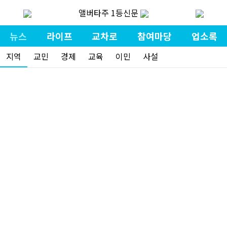
앨버타주 1등신문
뉴스
라이프
교차로
참여마당
업소록
지역
교민
경제
교육
이민
사설