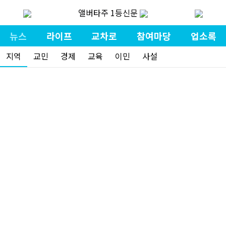
앨버타주 1등신문
뉴스
라이프
교차로
참여마당
업소록
지역
교민
경제
교육
이민
사설