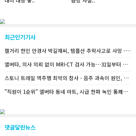
대미 대응 놓..
급망 차질..
토하고 있거나 갓 이주한 회원들로 나타
났다. 이러한 독자들의 호응에 힘입어
CN드림은 실시간으로 웹 뉴스를 업데이
트하고 있다. 이는 정확하고 빠른 뉴스를
전달하기 위한 조치로 캐나다 전국의 타
교민 언론사보다 그 정확도와 신속성에
최근인기기사
서 앞선 것으로 평가된다. 그 동안 본지
웹사이트에서는 인쇄매체를 고려해 기사
캘거리 한인 안경사 박길재씨, 템플산 추락사고로 사망 - 헬기 구조..
등재가 지연되곤 했으나 동포사회의 뜨
거운 호응에 발맞추기 위해 최근에는 최
신기사를 매일 웹에 올리는 것으로 정책
앨버타, 의사 의뢰 없이 MRI·CT 검사 가능…31일부터 자비 부..
을 변경했다. 이에 따라 독자들은 CN드
림 사이트 방문을 통해 매일 따끈따끈한
스토니 트레일 역주행 최악의 참사 - 음주 과속이 원인, 4명 사망..
캐나다 전국 뉴스와 앨버타주 지역 최신
뉴스를 열람할 수 있게 됐다. 아울러 본
"직원이 1순위" 앨버타 동네 마트, 시급 한파 녹인 통쾌한 반란 ..
지는 뜨거운 성원에 보답고저 최근 웹 사
이트 전면 교체작업을 진행하고 있다. 시
각적으로 세련된 디자인을 선보일 예정
인데, 먼저 이달 중에 웹 첫 화면 디자인
이 교체된다. 이후 금년 중 전체 페이지
디자인을 좀더 세련되고 편리하게 바꾸
댓글달린뉴스
는 방향으로 추진 중에 있다. (편집부)참
고자료CN드림 사이트, 캐나다 한인언론