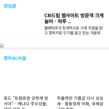
관심글
CN드림 웹사이트 방문객 크게
늘어 - 하루 ..
앨버타주가 전국적으로 크게 각광을 받
고 정착지로 인기를 끌고 있는 가운데
CN드림 웹사이트 방문자수가 크게 늘었
다. 약 7~8년전까지만 해도 본지 첫화면
조회건수가 하루 평균 3500건 정도였으
나 최근에는 하루 평균 4만1천건을 기록
하고 있다. 2월 15일부터 3월 15일까지
핫이슈/사설
한달 기준으로 총 접속자 수가 40,730
명에 달하며 133만건 조회수를 기록했
다. 1인당 방문수는 한달 32.25회이며
하루 평균 1.1회에 달해 거의 매일 본지
를 접속하고 있는 것으로 조사됐다. 한편
신규 회원 가입자수는 2~3년 전까지는
하루 평균 7명 정도였으나 최근 2~3월
에는 크게 늘어 하루 평균 11명에 달해
포드 "트럼프엔 강하게 맞
주춤하던 기름값 다시 상승
60% 증가했는데 (년간 4천명) 신규 가
서야"…캐나다 주수상들,
세 - 중동정세 악화, 국제공
입자의 절반 정도는 타주에서 이주를 검