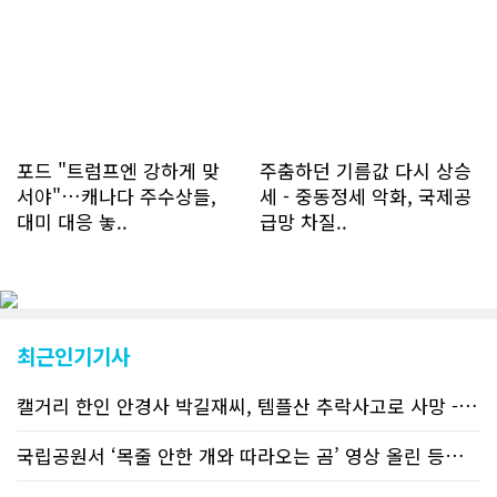
한달 기준으로 총 접속자 수가 40,730
명에 달하며 133만건 조회수를 기록했
다. 1인당 방문수는 한달 32.25회이며
하루 평균 1.1회에 달해 거의 매일 본지
를 접속하고 있는 것으로 조사됐다. 한편
신규 회원 가입자수는 2~3년 전까지는
하루 평균 7명 정도였으나 최근 2~3월
에는 크게 늘어 하루 평균 11명에 달해
포드 "트럼프엔 강하게 맞
주춤하던 기름값 다시 상승
60% 증가했는데 (년간 4천명) 신규 가
서야"…캐나다 주수상들,
세 - 중동정세 악화, 국제공
입자의 절반 정도는 타주에서 이주를 검
대미 대응 놓..
급망 차질..
토하고 있거나 갓 이주한 회원들로 나타
났다. 이러한 독자들의 호응에 힘입어
CN드림은 실시간으로 웹 뉴스를 업데이
트하고 있다. 이는 정확하고 빠른 뉴스를
전달하기 위한 조치로 캐나다 전국의 타
교민 언론사보다 그 정확도와 신속성에
최근인기기사
서 앞선 것으로 평가된다. 그 동안 본지
웹사이트에서는 인쇄매체를 고려해 기사
캘거리 한인 안경사 박길재씨, 템플산 추락사고로 사망 - 헬기 구조..
등재가 지연되곤 했으나 동포사회의 뜨
거운 호응에 발맞추기 위해 최근에는 최
신기사를 매일 웹에 올리는 것으로 정책
국립공원서 ‘목줄 안한 개와 따라오는 곰’ 영상 올린 등산객 기소돼
을 변경했다. 이에 따라 독자들은 CN드
림 사이트 방문을 통해 매일 따끈따끈한