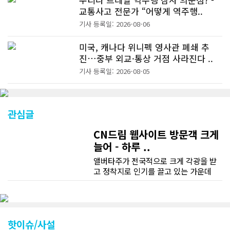
교통사고 전문가 “어떻게 역주행..
기사 등록일: 2026-08-06
미국, 캐나다 위니펙 영사관 폐쇄 추
진…중부 외교·통상 거점 사라진다 ..
기사 등록일: 2026-08-05
관심글
CN드림 웹사이트 방문객 크게
늘어 - 하루 ..
앨버타주가 전국적으로 크게 각광을 받
고 정착지로 인기를 끌고 있는 가운데
CN드림 웹사이트 방문자수가 크게 늘었
다. 약 7~8년전까지만 해도 본지 첫화면
조회건수가 하루 평균 3500건 정도였으
나 최근에는 하루 평균 4만1천건을 기록
하고 있다. 2월 15일부터 3월 15일까지
핫이슈/사설