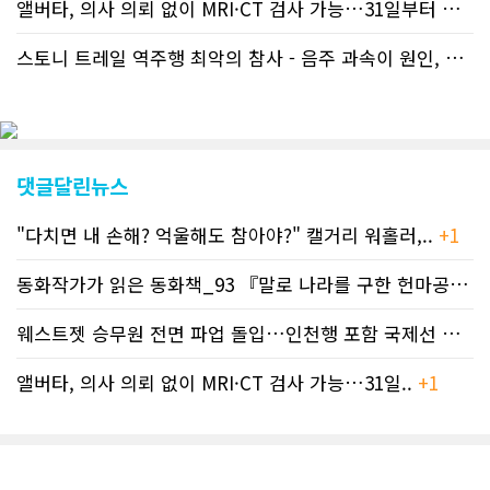
앨버타, 의사 의뢰 없이 MRI·CT 검사 가능…31일부터 자비 부..
캐나다 전국 뉴스와 앨버타주 지역 최신
뉴스를 열람할 수 있게 됐다. 아울러 본
스토니 트레일 역주행 최악의 참사 - 음주 과속이 원인, 4명 사망..
지는 뜨거운 성원에 보답고저 최근 웹 사
이트 전면 교체작업을 진행하고 있다. 시
각적으로 세련된 디자인을 선보일 예정
인데, 먼저 이달 중에 웹 첫 화면 디자인
이 교체된다. 이후 금년 중 전체 페이지
디자인을 좀더 세련되고 편리하게 바꾸
댓글달린뉴스
는 방향으로 추진 중에 있다. (편집부)참
고자료CN드림 사이트, 캐나다 한인언론
"다치면 내 손해? 억울해도 참아야?" 캘거리 워홀러,..
+1
사 5위 차지
https://cndreams.com/news/news_r
code1=2345&code2=0&code3=210&
동화작가가 읽은 동화책_93 『말로 나라를 구한 헌마공..
+2
웨스트젯 승무원 전면 파업 돌입…인천행 포함 국제선 줄..
+
앨버타, 의사 의뢰 없이 MRI·CT 검사 가능…31일..
+1