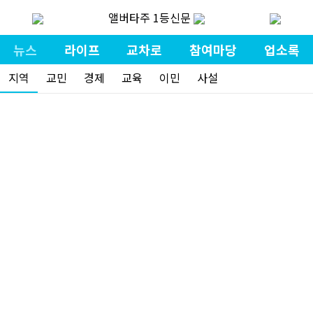
앨버타주 1등신문
뉴스
라이프
교차로
참여마당
업소록
지역
교민
경제
교육
이민
사설