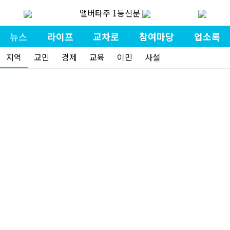
앨버타주 1등신문
뉴스
라이프
교차로
참여마당
업소록
지역
교민
경제
교육
이민
사설