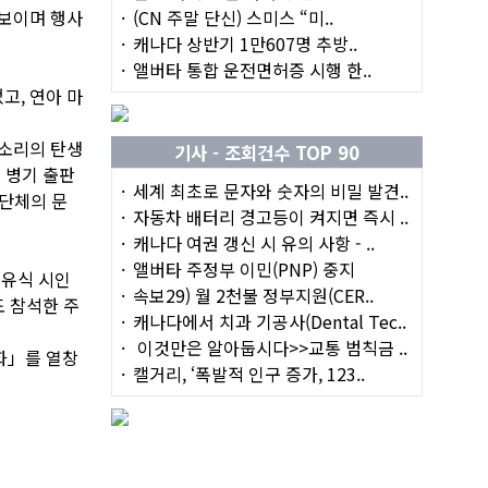
선보이며 행사
(CN 주말 단신) 스미스 “미..
캐나다 상반기 1만607명 추방..
앨버타 통합 운전면허증 시행 한..
고, 연아 마
목소리의 탄생
기사 - 조회건수 TOP 90
 병기 출판
세계 최초로 문자와 숫자의 비밀 발견..
 단체의 문
자동차 배터리 경고등이 켜지면 즉시 ..
캐나다 여권 갱신 시 유의 사항 - ..
앨버타 주정부 이민(PNP) 중지
이유식 시인
속보29) 월 2천불 정부지원(CER..
도 참석한 주
캐나다에서 치과 기공사(Dental Tec..
이것만은 알아둡시다>>교통 범칙금 ..
화」를 열창
캘거리, ‘폭발적 인구 증가, 123..