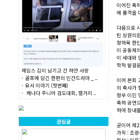
이어진 축하
에 품격을 
다음으로 사
틴 상원의원
정하욱 한인
이 공동체의
이 세대와 
학적 발걸음
제임스 김이 남기고 간 하얀 사랑
골프에 담긴 한편의 인간드라마 _ ..
이어 본회 
유서 이야기 (첫번째)
의 축사가 
캐나다 주니어 검도대회, 캘거리 ..
정부 이민 및
축하 공연
하여 장내를
관심글
곧이어 제2
가작 : 조광
차상 : 이은