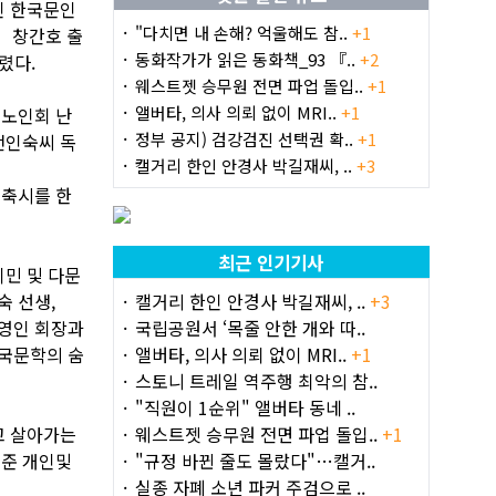
인 한국문인
"다치면 내 손해? 억울해도 참..
+1
 창간호 출
동화작가가 읽은 동화책_93 『..
+2
렸다.
웨스트젯 승무원 전면 파업 돌입..
+1
앨버타, 의사 의뢰 없이 MRI..
+1
 노인회 난
정부 공지) 검강검진 선택권 확..
+1
전인숙씨 독
캘거리 한인 안경사 박길재씨, ..
+3
 축시를 한
최근 인기기사
이민 및 다문
숙 선생,
캘거리 한인 안경사 박길재씨, ..
+3
김영인 회장과
국립공원서 ‘목줄 안한 개와 따..
한국문학의 숨
앨버타, 의사 의뢰 없이 MRI..
+1
스토니 트레일 역주행 최악의 참..
"직원이 1순위" 앨버타 동네 ..
고 살아가는
웨스트젯 승무원 전면 파업 돌입..
+1
 준 개인및
"규정 바뀐 줄도 몰랐다"…캘거..
실종 자폐 소년 파커 주검으로 ..