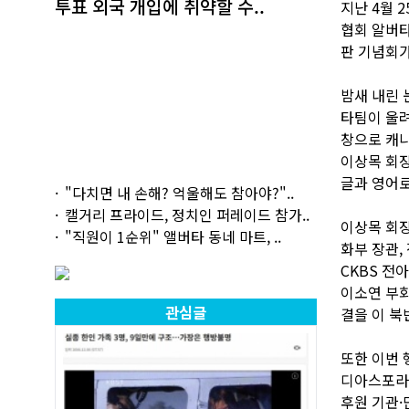
투표 외국 개입에 취약할 수..
지난 4월 
협회 알버
판 기념회가
밤새 내린 
타팀이 울려
창으로 캐나
이상목 회장
글과 영어로
"다치면 내 손해? 억울해도 참아야?"..
캘거리 프라이드, 정치인 퍼레이드 참가..
이상목 회장
"직원이 1순위" 앨버타 동네 마트, ..
화부 장관,
CKBS 전
이소연 부회
관심글
결을 이 북
또한 이번 
디아스포라의
후원 기관·