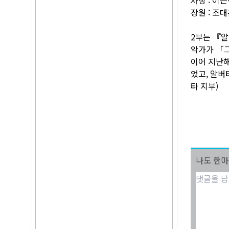
장원 : 조
2부는 『알
악가가 「
이어 지난
었고, 알버
타 지부)
나도 한