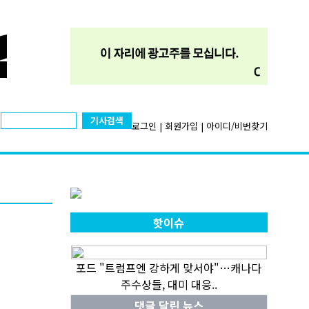
기사검색
로그인
|
회원가입
|
아이디/비번찾기
핫이슈
포드 "트럼프엔 강하게 맞서야"…캐나다
주수상들, 대미 대응..
댓글 달린 뉴스