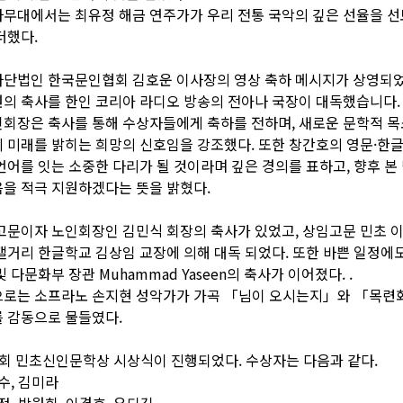
무대에서는 최유정 해금 연주가가 우리 전통 국악의 깊은 선율을 
더했다.
단법인 한국문인협회 김호운 이사장의 영상 축하 메시지가 상영되었
의 축사를 한인 코리아 라디오 방송의 전아나 국장이 대독했습니다.
회장은 축사를 통해 수상자들에게 축하를 전하며, 새로운 문학적 
 미래를 밝히는 희망의 신호임을 강조했다. 또한 창간호의 영문·한글
언어를 잇는 소중한 다리가 될 것이라며 깊은 경의를 표하고, 향후 본
을 적극 지원하겠다는 뜻을 밝혔다.
고문이자 노인회장인 김민식 회장의 축사가 있었고, 상임고문 민초 
캘거리 한글학교 김상임 교장에 의해 대독 되었다. 또한 바쁜 일정에
 다문화부 장관 Muhammad Yaseen의 축사가 이어졌다. .
으로는 소프라노 손지현 성악가가 가곡 「님이 오시는지」와 「목련
 감동으로 물들였다.
회 민초신인문학상 시상식이 진행되었다. 수상자는 다음과 같다.
수, 김미라
정, 박원희, 이경호, 우디김