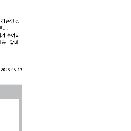
 김순영 성
했다.
패가 수여되
공 : 알버
026-05-13