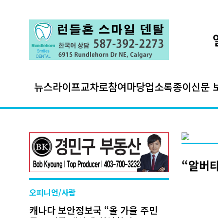
뉴스
라이프
교차로
참여마당
업소록
종이신문 
“알버
오피니언/사람
캐나다 보안정보국 “올 가을 주민