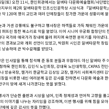
25일(토) 오전 11시, 한인회관에서는 알버타 다문화예술협회/사단법
타지부의 제2회 알버타문학 민초신인문학상 시상식과 『알버타문학』
 약 120여 명의 교민과 여러 단체장들이 참가한 가운데 성황리에 열
눈과 거센 강풍에도 불구하고 행사장은 하객들로 가득 채워진 가운데
 퍼뜨린 힘찬 북소리로 막을 열었다. 이어 시니어 무궁화 합창단의 
다 국가와 애국가가 장내에 울려 퍼지며 숙연한 분위기를 자아냈다.
의 경과보고와 개회 선언이 있었고, 박원희 시인은 알버타문학 창립
 낭송하여 큰 박수갈채를 받았다.
은 인사말을 통해 참석해 준 동포 분들과 무함마드 야신 알버타 주 
 정하욱 한인회장, 김민식 노인회장, 강대욱 노인대학장, CKPAS 전인
아나 방송국장, 캘거리 한글학교 김상임 교장, 캘거리 사회복지센터 
장을 비롯한 내빈 여러분께 깊은 감사를 전하면서 다문화 예술과 
반구의 땅에 새겨 나가겠다는 뜻을 밝혔다.
행사가 단순한 출판과 시상을 넘어, 민족 정체성과 언어적 고향을 품
 이야기를 나누는 자리임을 강조하며, 이번 행사를 위해 힘을 모아
단체에 깊은 감사의 뜻을 전했다.