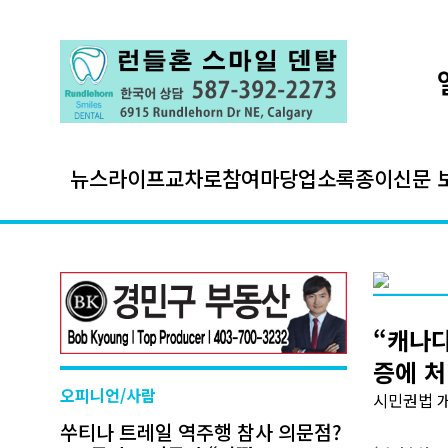
뉴스
라이프
교차로
참여마당
업소록
종이신문 
“캐나다
증에 처
오피니언/사람
시민권법 개
쑤티나 트레일 역주행 참사 의문점?