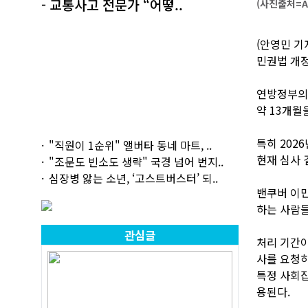
- 교통사고 전문가 “어떻..
(사진출처=Ad
(안영민 기
민권법 개정
연방정부의
약 13개월
특히 202
"직원이 1순위" 앨버타 동네 마트, ..
현재 심사 
"조문도 빈소도 생략" 국경 넘어 번지..
심장병 앓는 소년, ‘고스트버스터’ 되..
밴쿠버 이
하는 사람들
관심글
처리 기간이
사를 요청하
특정 사회집
용된다.