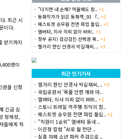
"다치면 내 손해? 억울해도 참..
+1
동화작가가 읽은 동화책_93 『..
+2
다. 최근 시
웨스트젯 승무원 전면 파업 돌입..
+1
문이다.
앨버타, 의사 의뢰 없이 MRI..
+1
정부 공지) 검강검진 선택권 확..
+1
를 받기까지
캘거리 한인 안경사 박길재씨, ..
+3
,400명이
최근 인기기사
캘거리 한인 안경사 박길재씨, ..
+3
민권을 신청
국립공원서 ‘목줄 안한 개와 따..
앨버타, 의사 의뢰 없이 MRI..
+1
스토니 트레일 역주행 최악의 참..
해 긴급 심
웨스트젯 승무원 전면 파업 돌입..
+1
성 정체성,
"직원이 1순위" 앨버타 동네 ..
청자들에게 적
이은정 칼럼 "AI로 월 천만 ..
실종 자폐 소년 파커 주검으로 ..