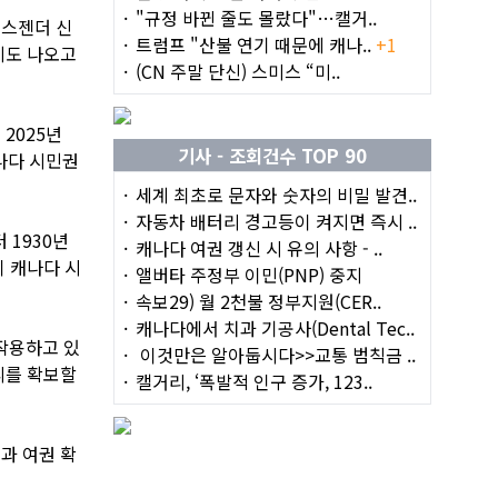
"규정 바뀐 줄도 몰랐다"…캘거..
랜스젠더 신
트럼프 "산불 연기 때문에 캐나..
+1
례도 나오고
(CN 주말 단신) 스미스 “미..
2025년
기사 - 조회건수 TOP 90
나다 시민권
세계 최초로 문자와 숫자의 비밀 발견..
자동차 배터리 경고등이 켜지면 즉시 ..
 1930년
캐나다 여권 갱신 시 유의 사항 - ..
 캐나다 시
앨버타 주정부 이민(PNP) 중지
속보29) 월 2천불 정부지원(CER..
캐나다에서 치과 기공사(Dental Tec..
작용하고 있
이것만은 알아둡시다>>교통 범칙금 ..
리를 확보할
캘거리, ‘폭발적 인구 증가, 123..
과 여권 확