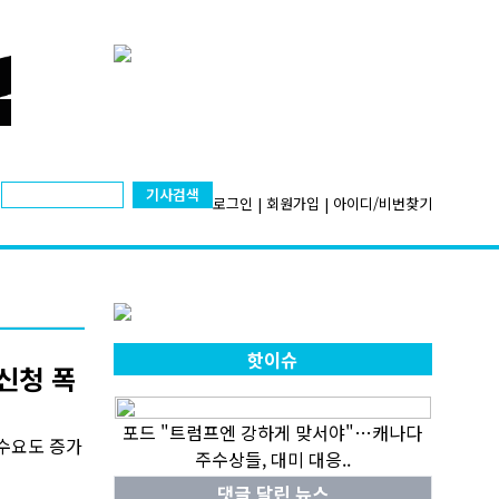
기사검색
로그인
|
회원가입
|
아이디/비번찾기
핫이슈
신청 폭
포드 "트럼프엔 강하게 맞서야"…캐나다
 수요도 증가
주수상들, 대미 대응..
댓글 달린 뉴스