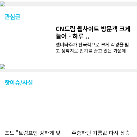
관심글
CN드림 웹사이트 방문객 크게
늘어 - 하루 ..
앨버타주가 전국적으로 크게 각광을 받
고 정착지로 인기를 끌고 있는 가운데
CN드림 웹사이트 방문자수가 크게 늘었
다. 약 7~8년전까지만 해도 본지 첫화면
조회건수가 하루 평균 3500건 정도였으
나 최근에는 하루 평균 4만1천건을 기록
하고 있다. 2월 15일부터 3월 15일까지
핫이슈/사설
한달 기준으로 총 접속자 수가 40,730
명에 달하며 133만건 조회수를 기록했
다. 1인당 방문수는 한달 32.25회이며
하루 평균 1.1회에 달해 거의 매일 본지
를 접속하고 있는 것으로 조사됐다. 한편
신규 회원 가입자수는 2~3년 전까지는
하루 평균 7명 정도였으나 최근 2~3월
에는 크게 늘어 하루 평균 11명에 달해
포드 "트럼프엔 강하게 맞
주춤하던 기름값 다시 상승
60% 증가했는데 (년간 4천명) 신규 가