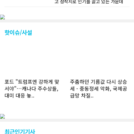
고 정착지로 인기를 끌고 있는 가운데
CN드림 웹사이트 방문자수가 크게 늘었
다. 약 7~8년전까지만 해도 본지 첫화면
조회건수가 하루 평균 3500건 정도였으
나 최근에는 하루 평균 4만1천건을 기록
하고 있다. 2월 15일부터 3월 15일까지
핫이슈/사설
한달 기준으로 총 접속자 수가 40,730
명에 달하며 133만건 조회수를 기록했
다. 1인당 방문수는 한달 32.25회이며
하루 평균 1.1회에 달해 거의 매일 본지
를 접속하고 있는 것으로 조사됐다. 한편
신규 회원 가입자수는 2~3년 전까지는
하루 평균 7명 정도였으나 최근 2~3월
에는 크게 늘어 하루 평균 11명에 달해
포드 "트럼프엔 강하게 맞
주춤하던 기름값 다시 상승
60% 증가했는데 (년간 4천명) 신규 가
서야"…캐나다 주수상들,
세 - 중동정세 악화, 국제공
입자의 절반 정도는 타주에서 이주를 검
대미 대응 놓..
급망 차질..
토하고 있거나 갓 이주한 회원들로 나타
났다. 이러한 독자들의 호응에 힘입어
CN드림은 실시간으로 웹 뉴스를 업데이
트하고 있다. 이는 정확하고 빠른 뉴스를
전달하기 위한 조치로 캐나다 전국의 타
교민 언론사보다 그 정확도와 신속성에
최근인기기사
서 앞선 것으로 평가된다. 그 동안 본지