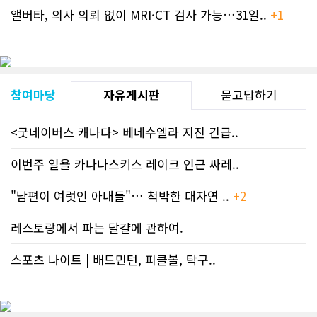
앨버타, 의사 의뢰 없이 MRI·CT 검사 가능…31일..
+1
참여마당
자유게시판
묻고답하기
<굿네이버스 캐나다> 베네수엘라 지진 긴급..
이번주 일욜 카나나스키스 레이크 인근 싸레..
"남편이 여럿인 아내들"… 척박한 대자연 ..
+2
레스토랑에서 파는 달걀에 관하여.
스포츠 나이트 | 배드민턴, 피클볼, 탁구..