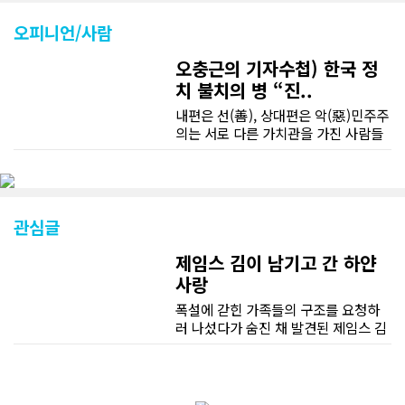
오피니언/사람
오충근의 기자수첩) 한국 정
치 불치의 병 “진..
내편은 선(善), 상대편은 악(惡)민주주
의는 서로 다른 가치관을 가진 사람들
이 공존하는 제도로 서로 다른 이해관
계를 조정하고 합의를 이끌어 내는 제
도다. 이런 민주주의의 원리나 정치의
원리를 모르는 사람은 없을 것이다. 그
러나 한국사회는 언제부터 인지 상대
관심글
편과 공존, 합의, 협치, 타협은 야합, 굴
복, 배신, 변절이 되었다. 필자의 기억
제임스 김이 남기고 간 하얀
으로 박정희의 유신독재 때 김대중, 김
사랑
영삼 등 40대 기수는 선명야당의 기치
폭설에 갇힌 가족들의 구조를 요청하
를 내걸고 독재와 정면대결을 했다. 반
러 나섰다가 숨진 채 발견된 제임스 김
면 유진산, 이민우, 고흥문 등 온건파는
의 비극적인 스토리가 세상을 울리고
독재정권과 타협을 통해 야당의 명맥
있다. 소식을 접한 대부분의 사람들은
을 잇고자 했다. 역사는 김대중, 김영삼
애도의 뜻과 함께 내가 이 상황에 처했
이 옳았음을 증명했다. 유신 후에도 군
다면 어떤 행동을 했을까 자문하거나,
사독재는 계속되었으나 문민정부 등장