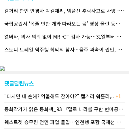
웹사이트에서는 인쇄매체를 고려해 기사
캘거리 한인 안경사 박길재씨, 템플산 추락사고로 사망 - 헬기 구조..
등재가 지연되곤 했으나 동포사회의 뜨
거운 호응에 발맞추기 위해 최근에는 최
신기사를 매일 웹에 올리는 것으로 정책
국립공원서 ‘목줄 안한 개와 따라오는 곰’ 영상 올린 등산객 기소돼
을 변경했다. 이에 따라 독자들은 CN드
림 사이트 방문을 통해 매일 따끈따끈한
앨버타, 의사 의뢰 없이 MRI·CT 검사 가능…31일부터 자비 부..
캐나다 전국 뉴스와 앨버타주 지역 최신
뉴스를 열람할 수 있게 됐다. 아울러 본
스토니 트레일 역주행 최악의 참사 - 음주 과속이 원인, 4명 사망..
지는 뜨거운 성원에 보답고저 최근 웹 사
이트 전면 교체작업을 진행하고 있다. 시
각적으로 세련된 디자인을 선보일 예정
인데, 먼저 이달 중에 웹 첫 화면 디자인
이 교체된다. 이후 금년 중 전체 페이지
디자인을 좀더 세련되고 편리하게 바꾸
댓글달린뉴스
는 방향으로 추진 중에 있다. (편집부)참
고자료CN드림 사이트, 캐나다 한인언론
"다치면 내 손해? 억울해도 참아야?" 캘거리 워홀러,..
+1
사 5위 차지
https://cndreams.com/news/news_r
code1=2345&code2=0&code3=210&
동화작가가 읽은 동화책_93 『말로 나라를 구한 헌마공..
+2
웨스트젯 승무원 전면 파업 돌입…인천행 포함 국제선 줄..
+