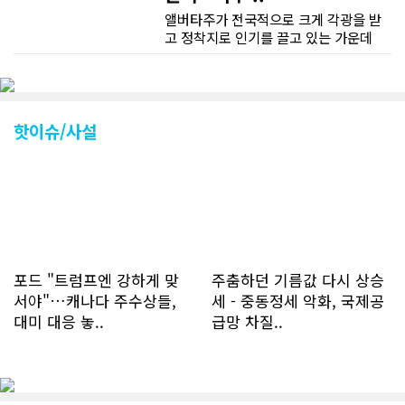
앨버타주가 전국적으로 크게 각광을 받
고 정착지로 인기를 끌고 있는 가운데
CN드림 웹사이트 방문자수가 크게 늘었
다. 약 7~8년전까지만 해도 본지 첫화면
조회건수가 하루 평균 3500건 정도였으
나 최근에는 하루 평균 4만1천건을 기록
하고 있다. 2월 15일부터 3월 15일까지
핫이슈/사설
한달 기준으로 총 접속자 수가 40,730
명에 달하며 133만건 조회수를 기록했
다. 1인당 방문수는 한달 32.25회이며
하루 평균 1.1회에 달해 거의 매일 본지
를 접속하고 있는 것으로 조사됐다. 한편
신규 회원 가입자수는 2~3년 전까지는
하루 평균 7명 정도였으나 최근 2~3월
에는 크게 늘어 하루 평균 11명에 달해
포드 "트럼프엔 강하게 맞
주춤하던 기름값 다시 상승
60% 증가했는데 (년간 4천명) 신규 가
서야"…캐나다 주수상들,
세 - 중동정세 악화, 국제공
입자의 절반 정도는 타주에서 이주를 검
대미 대응 놓..
급망 차질..
토하고 있거나 갓 이주한 회원들로 나타
났다. 이러한 독자들의 호응에 힘입어
CN드림은 실시간으로 웹 뉴스를 업데이
트하고 있다. 이는 정확하고 빠른 뉴스를
전달하기 위한 조치로 캐나다 전국의 타