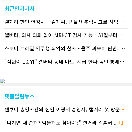
교민 언론사보다 그 정확도와 신속성에
최근인기기사
서 앞선 것으로 평가된다. 그 동안 본지
웹사이트에서는 인쇄매체를 고려해 기사
캘거리 한인 안경사 박길재씨, 템플산 추락사고로 사망 - 헬기 구조..
등재가 지연되곤 했으나 동포사회의 뜨
거운 호응에 발맞추기 위해 최근에는 최
신기사를 매일 웹에 올리는 것으로 정책
앨버타, 의사 의뢰 없이 MRI·CT 검사 가능…31일부터 자비 부..
을 변경했다. 이에 따라 독자들은 CN드
림 사이트 방문을 통해 매일 따끈따끈한
스토니 트레일 역주행 최악의 참사 - 음주 과속이 원인, 4명 사망..
캐나다 전국 뉴스와 앨버타주 지역 최신
뉴스를 열람할 수 있게 됐다. 아울러 본
"직원이 1순위" 앨버타 동네 마트, 시급 한파 녹인 통쾌한 반란 ..
지는 뜨거운 성원에 보답고저 최근 웹 사
이트 전면 교체작업을 진행하고 있다. 시
각적으로 세련된 디자인을 선보일 예정
인데, 먼저 이달 중에 웹 첫 화면 디자인
이 교체된다. 이후 금년 중 전체 페이지
디자인을 좀더 세련되고 편리하게 바꾸
댓글달린뉴스
는 방향으로 추진 중에 있다. (편집부)참
고자료CN드림 사이트, 캐나다 한인언론
밴쿠버 총영사관의 신임 이광석 총영사, 캘거리 첫 방문
+1
사 5위 차지
https://cndreams.com/news/news_r
code1=2345&code2=0&code3=210&
"다치면 내 손해? 억울해도 참아야?" 캘거리 워홀러,..
+1