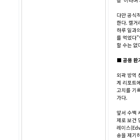
다만 공식적
한다. 캘거
하루 일과의
를 먹었다"
할 수는 없
■ 공용 환
외곽 방역 
계 리포트에
고치를 기록
가다.
앞서 수백 세
제로 보건 
레이스(Edw
송을 제기하