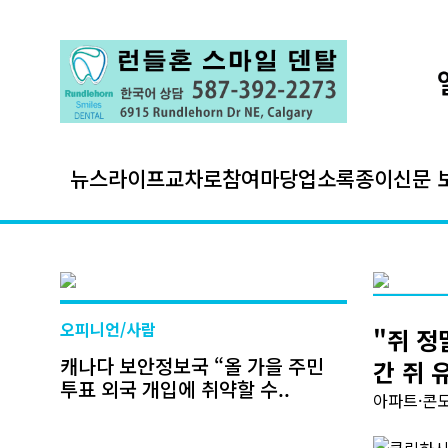
뉴스
라이프
교차로
참여마당
업소록
종이신문 
오피니언/사람
"쥐 정
캐나다 보안정보국 “올 가을 주민
간 쥐 
투표 외국 개입에 취약할 수..
아파트·콘도