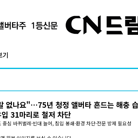
보기
말 없나요"…75년 청정 앨버타 흔드는 해충 습
유입 31마리로 철저 차단
 중심 바퀴벌레·빈대 늘어, 침입 봉쇄·환경 차단·전문 방제 필요성