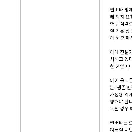
앨버타 방제 
레 퇴치 요
한 번식력으
철 기온 상
이 해충 확
이에 전문가
시하고 있다
한 균열이나
이어 음식물
는 ‘생존 
가정용 약제
행해야 한다
독할 경우 
앨버타는 오
여름철 시민