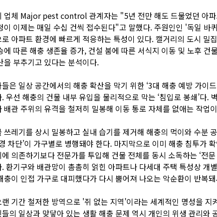
업체 Major pest control 관계자는 "5년 전만 해도 드물었던 아
청이 이제는 매일 수십 건씩 접수된다"고 말했다. 주원인인 '독일 바퀴
로 아파트 환경에 빠르게 적응하는 특성이 있다. 캘거리의 도시 밀
승에 따른 해충 생존율 증가, 건설 붐에 따른 서식지 이동 및 노후 건
산을 부추기고 있다는 분석이다.
들은 일상 공간에서의 해충 확산을 막기 위한 ‘3대 해충 예방 가이드
. 우선 해충의 건물 내부 유입을 물리적으로 막는 ‘침입로 봉쇄’다. 
 배관 주위의 유격을 철저히 밀봉해 이동 통로 자체를 없애는 작업이
 쓰레기를 상시 밀봉하고 실내 습기를 제거해 해충의 먹이와 수분 
환경 차단’이 가구별로 병행돼야 한다. 마지막으로 이미 해충 침투가 
에 의존하기보다 전문가를 투입해 건물 전체를 동시 소독하는 ‘전문 
. 환기구와 배관망이 촘촘히 얽힌 아파트나 다세대 주택 특성상 개별
해충이 인접 가구로 대피했다가 다시 뿜어져 나오는 악순환이 반복돼
랜 기간 철저한 방역으로 '쥐 없는 지역'이라는 세계적인 명성을 지
들의 일상과 맞닿아 있는 생활 해충 문제 역시 개인의 위생 관리와 