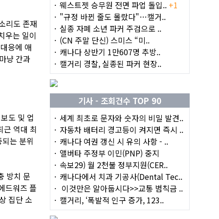
웨스트젯 승무원 전면 파업 돌입..
+1
"규정 바뀐 줄도 몰랐다"…캘거..
목소리도 존재
실종 자폐 소년 파커 주검으로 ..
 치우는 일이
(CN 주말 단신) 스미스 “미..
 대응에 애
캐나다 상반기 1만607명 추방..
 마냥 간과
캘거리 경찰, 실종된 파커 현장..
기사 - 조회건수 TOP 90
 보도 및 업
세계 최초로 문자와 숫자의 비밀 발견..
최근 역대 최
자동차 배터리 경고등이 켜지면 즉시 ..
중되는 분위
캐나다 여권 갱신 시 유의 사항 - ..
앨버타 주정부 이민(PNP) 중지
속보29) 월 2천불 정부지원(CER..
충 방치 문
캐나다에서 치과 기공사(Dental Tec..
'에드워즈 플
이것만은 알아둡시다>>교통 범칙금 ..
대상 집단 소
캘거리, ‘폭발적 인구 증가, 123..