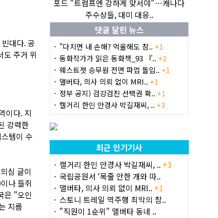
포드 "트럼프엔 강하게 맞서야"…캐나다
주수상들, 대미 대응..
댓글 달린 뉴스
 빈대다. 공
"다치면 내 손해? 억울해도 참..
+1
서도 주거 위
동화작가가 읽은 동화책_93 『..
+2
웨스트젯 승무원 전면 파업 돌입..
+1
앨버타, 의사 의뢰 없이 MRI..
+1
정부 공지) 검강검진 선택권 확..
+1
캘거리 한인 안경사 박길재씨, ..
+3
지역이다. 지
동된 강력한
 시스템이 수
최근 인기기사
캘거리 한인 안경사 박길재씨, ..
+3
 의심 글이
국립공원서 ‘목줄 안한 개와 따..
)이나 들쥐
앨버타, 의사 의뢰 없이 MRI..
+1
국은 "오인
스토니 트레일 역주행 최악의 참..
는 지름
"직원이 1순위" 앨버타 동네 ..