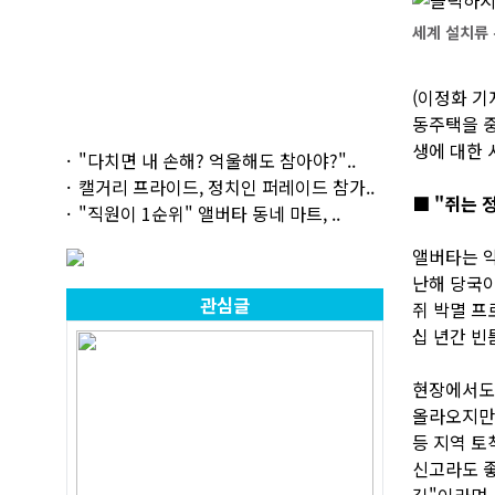
세계 설치류 분
(이정화 기
동주택을 중
생에 대한 
"다치면 내 손해? 억울해도 참아야?"..
캘거리 프라이드, 정치인 퍼레이드 참가..
■ "쥐는 
"직원이 1순위" 앨버타 동네 마트, ..
앨버타는 약 
난해 당국이
관심글
쥐 박멸 프로
십 년간 빈
현장에서도 
올라오지만,
등 지역 토
신고라도 좋
길"이라며 