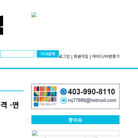
기사검색
로그인
|
회원가입
|
아이디/비번찾기
격 -연
핫이슈