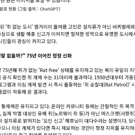
포 현황 (그림 출처 : ChatGPT)
자) '쥐 없는 도시' 캘거리의 올여름 고민은 설치류가 아닌 바퀴벌레와
심으로 생활 해충 신고가 이어지면 철저한 방역으로 유명한 도시에
시민들의 관심이 커지고 있다.
정말 없을까?" 75년 이어진 청정 신화
75년째 쥐가 없는 'Rat-free' 상태를 유지하고 있는 북미 유일의 
 공식 확인한 쥐 개체 수는 31마리에 불과하다. 1950년대부터 가
그램과 의심 개체 발견 시 즉시 출동하는 ‘쥐 순찰대(Rat Patrol)’
틈없이 작동해 온 결과다.
통제력은 유지되고 있다. 온라인 커뮤니티 등에는 간헐적인 쥐 목격
 실제 박멸 대상인 유해 쥐(노르웨이 쥐 등)가 아닌 머스크랫(사향쥐
착 설치류로 밝혀지는 '오인 신고' 해프닝이 대다수라는 설명이다. 당
으니 의심 개체가 있다면 즉시 제보하는 것만이 청정 지위를 유지하
시민들의 적극 참여를 독려하고 있다.