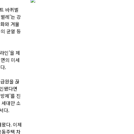
파트 바퀴벌
벌레'는 강
집화와 겨울
물의 균열 등
라인’을 제
벽면의 미세
다.
공급원을 끊
확인됐다면
방제’를 진
 세대만 소
서다.
켜왔다. 이제
공동주택 차