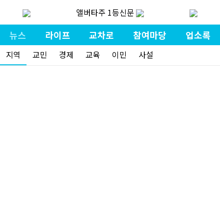
앨버타주 1등신문
뉴스
라이프
교차로
참여마당
업소록
지역
교민
경제
교육
이민
사설