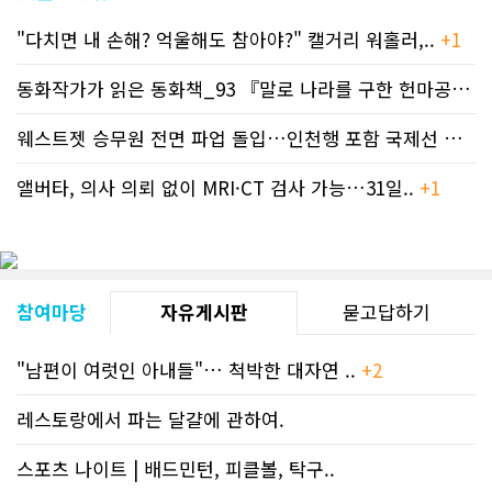
고자료CN드림 사이트, 캐나다 한인언론
"다치면 내 손해? 억울해도 참아야?" 캘거리 워홀러,..
+1
사 5위 차지
https://cndreams.com/news/news_r
code1=2345&code2=0&code3=210&
동화작가가 읽은 동화책_93 『말로 나라를 구한 헌마공..
+2
웨스트젯 승무원 전면 파업 돌입…인천행 포함 국제선 줄..
+
앨버타, 의사 의뢰 없이 MRI·CT 검사 가능…31일..
+1
참여마당
자유게시판
묻고답하기
"남편이 여럿인 아내들"… 척박한 대자연 ..
+2
레스토랑에서 파는 달걀에 관하여.
스포츠 나이트 | 배드민턴, 피클볼, 탁구..