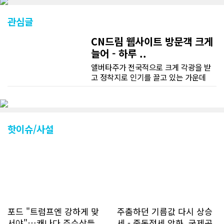
관심글
CN드림 웹사이트 방문객 크게
늘어 - 하루 ..
앨버타주가 전국적으로 크게 각광을 받
고 정착지로 인기를 끌고 있는 가운데
CN드림 웹사이트 방문자수가 크게 늘었
다. 약 7~8년전까지만 해도 본지 첫화면
조회건수가 하루 평균 3500건 정도였으
나 최근에는 하루 평균 4만1천건을 기록
하고 있다. 2월 15일부터 3월 15일까지
핫이슈/사설
한달 기준으로 총 접속자 수가 40,730
명에 달하며 133만건 조회수를 기록했
다. 1인당 방문수는 한달 32.25회이며
하루 평균 1.1회에 달해 거의 매일 본지
를 접속하고 있는 것으로 조사됐다. 한편
신규 회원 가입자수는 2~3년 전까지는
하루 평균 7명 정도였으나 최근 2~3월
에는 크게 늘어 하루 평균 11명에 달해
포드 "트럼프엔 강하게 맞
주춤하던 기름값 다시 상승
60% 증가했는데 (년간 4천명) 신규 가
서야"…캐나다 주수상들,
세 - 중동정세 악화, 국제공