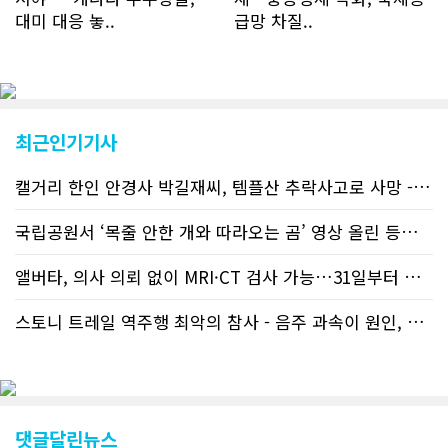
입자의 절반 정도는 타주에서 이주를 검
대미 대응 놓..
급망 차질..
토하고 있거나 갓 이주한 회원들로 나타
났다. 이러한 독자들의 호응에 힘입어
CN드림은 실시간으로 웹 뉴스를 업데이
트하고 있다. 이는 정확하고 빠른 뉴스를
전달하기 위한 조치로 캐나다 전국의 타
교민 언론사보다 그 정확도와 신속성에
최근인기기사
서 앞선 것으로 평가된다. 그 동안 본지
웹사이트에서는 인쇄매체를 고려해 기사
캘거리 한인 안경사 박길재씨, 템플산 추락사고로 사망 - 헬기 구조..
등재가 지연되곤 했으나 동포사회의 뜨
거운 호응에 발맞추기 위해 최근에는 최
신기사를 매일 웹에 올리는 것으로 정책
국립공원서 ‘목줄 안한 개와 따라오는 곰’ 영상 올린 등산객 기소돼
을 변경했다. 이에 따라 독자들은 CN드
림 사이트 방문을 통해 매일 따끈따끈한
앨버타, 의사 의뢰 없이 MRI·CT 검사 가능…31일부터 자비 부..
캐나다 전국 뉴스와 앨버타주 지역 최신
뉴스를 열람할 수 있게 됐다. 아울러 본
스토니 트레일 역주행 최악의 참사 - 음주 과속이 원인, 4명 사망..
지는 뜨거운 성원에 보답고저 최근 웹 사
이트 전면 교체작업을 진행하고 있다. 시
각적으로 세련된 디자인을 선보일 예정
인데, 먼저 이달 중에 웹 첫 화면 디자인
이 교체된다. 이후 금년 중 전체 페이지
디자인을 좀더 세련되고 편리하게 바꾸
댓글달린뉴스
는 방향으로 추진 중에 있다. (편집부)참