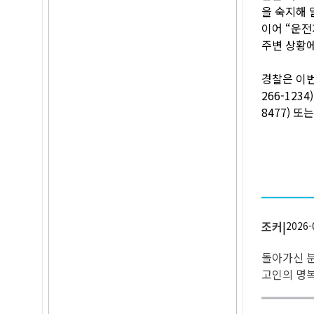
을 숙지해 
이어 “운전
주변 상황에
경찰은 이번
266-123
8477) 또
조커
|
2026-
돌아가신 
고인의 명복