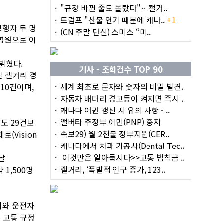
"규정 바뀐 줄도 몰랐다"…캘거..
트럼프 "산불 연기 때문에 캐나..
+1
보행자 두 명
(CN 주말 단신) 스미스 “미..
 병원으로 이
밝혔다.
기사 - 조회건수 TOP 90
일 캘거리 경
세계 최초로 문자와 숫자의 비밀 발견..
10건이며,
자동차 배터리 경고등이 켜지면 즉시 ..
캐나다 여권 갱신 시 유의 사항 - ..
앨버타 주정부 이민(PNP) 중지
도 29건보
속보29) 월 2천불 정부지원(CER..
(Vision
캐나다에서 치과 기공사(Dental Tec..
이것만은 알아둡시다>>교통 범칙금 ..
날
캘거리, ‘폭발적 인구 증가, 123..
 1,500명
이와 운전자
 교통 규정