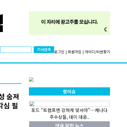
기사검색
로그인
|
회원가입
|
아이디/비번찾기
핫이슈
성 숨져
각심 필
포드 "트럼프엔 강하게 맞서야"…캐나다
주수상들, 대미 대응..
댓글 달린 뉴스