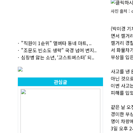
사진 출처 : 
(박미경 기
면서 캘거리
캘거리 경찰
"직원이 1순위" 앨버타 동네 마트, ..
서 화물차가
"조문도 빈소도 생략" 국경 넘어 번지..
부상을 입은
심장병 앓는 소년, ‘고스트버스터’ 되..
사고를 낸 
아닌 것으로
관심글
이번 사고는
피해를 입었
같은 날 오
경미한 부상
명이 차량에
3일 오후 