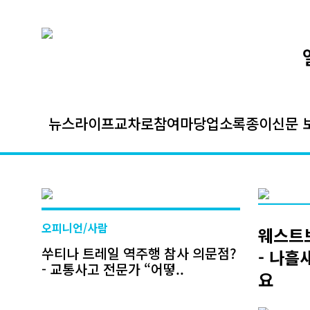
뉴스
라이프
교차로
참여마당
업소록
종이신문 
오피니언/사람
웨스트브
쑤티나 트레일 역주행 참사 의문점?
- 나흘
- 교통사고 전문가 “어떻..
요