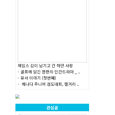
제임스 김이 남기고 간 하얀 사랑
골프에 담긴 한편의 인간드라마 _ ..
유서 이야기 (첫번째)
캐나다 주니어 검도대회, 캘거리 ..
관심글