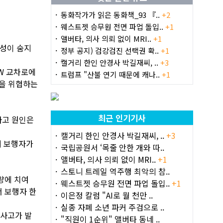
동화작가가 읽은 동화책_93 『..
+2
웨스트젯 승무원 전면 파업 돌입..
+1
앨버타, 의사 의뢰 없이 MRI..
+1
여성이 숨지
정부 공지) 검강검진 선택권 확..
+1
캘거리 한인 안경사 박길재씨, ..
+3
SW 교차로에
트럼프 "산불 연기 때문에 캐나..
+1
명을 위협하는
최근 인기기사
사고 원인은
캘거리 한인 안경사 박길재씨, ..
+3
의 보행자가
국립공원서 ‘목줄 안한 개와 따..
앨버타, 의사 의뢰 없이 MRI..
+1
스토니 트레일 역주행 최악의 참..
차량에 치여
웨스트젯 승무원 전면 파업 돌입..
+1
서 보행자 한
이은정 칼럼 "AI로 월 천만 ..
실종 자폐 소년 파커 주검으로 ..
 사고가 발
"직원이 1순위" 앨버타 동네 ..