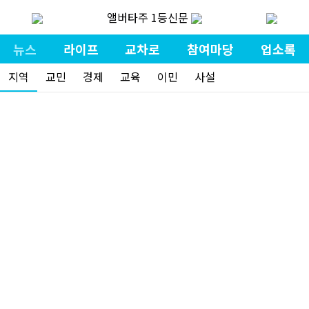
앨버타주 1등신문
뉴스
라이프
교차로
참여마당
업소록
지역
교민
경제
교육
이민
사설