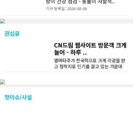
랑이 건강 점검 - 동물이 자발적..
기사 등록일: 2026-08-08
관심글
CN드림 웹사이트 방문객 크게
늘어 - 하루 ..
앨버타주가 전국적으로 크게 각광을 받
고 정착지로 인기를 끌고 있는 가운데
CN드림 웹사이트 방문자수가 크게 늘었
다. 약 7~8년전까지만 해도 본지 첫화면
조회건수가 하루 평균 3500건 정도였으
나 최근에는 하루 평균 4만1천건을 기록
하고 있다. 2월 15일부터 3월 15일까지
핫이슈/사설
한달 기준으로 총 접속자 수가 40,730
명에 달하며 133만건 조회수를 기록했
다. 1인당 방문수는 한달 32.25회이며
하루 평균 1.1회에 달해 거의 매일 본지
를 접속하고 있는 것으로 조사됐다. 한편
신규 회원 가입자수는 2~3년 전까지는