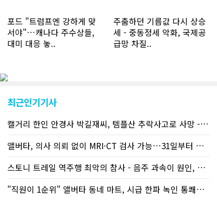
하루 평균 7명 정도였으나 최근 2~3월
에는 크게 늘어 하루 평균 11명에 달해
포드 "트럼프엔 강하게 맞
주춤하던 기름값 다시 상승
60% 증가했는데 (년간 4천명) 신규 가
서야"…캐나다 주수상들,
세 - 중동정세 악화, 국제공
입자의 절반 정도는 타주에서 이주를 검
대미 대응 놓..
급망 차질..
토하고 있거나 갓 이주한 회원들로 나타
났다. 이러한 독자들의 호응에 힘입어
CN드림은 실시간으로 웹 뉴스를 업데이
트하고 있다. 이는 정확하고 빠른 뉴스를
전달하기 위한 조치로 캐나다 전국의 타
교민 언론사보다 그 정확도와 신속성에
최근인기기사
서 앞선 것으로 평가된다. 그 동안 본지
웹사이트에서는 인쇄매체를 고려해 기사
캘거리 한인 안경사 박길재씨, 템플산 추락사고로 사망 - 헬기 구조..
등재가 지연되곤 했으나 동포사회의 뜨
거운 호응에 발맞추기 위해 최근에는 최
신기사를 매일 웹에 올리는 것으로 정책
앨버타, 의사 의뢰 없이 MRI·CT 검사 가능…31일부터 자비 부..
을 변경했다. 이에 따라 독자들은 CN드
림 사이트 방문을 통해 매일 따끈따끈한
스토니 트레일 역주행 최악의 참사 - 음주 과속이 원인, 4명 사망..
캐나다 전국 뉴스와 앨버타주 지역 최신
뉴스를 열람할 수 있게 됐다. 아울러 본
"직원이 1순위" 앨버타 동네 마트, 시급 한파 녹인 통쾌한 반란 ..
지는 뜨거운 성원에 보답고저 최근 웹 사
이트 전면 교체작업을 진행하고 있다. 시
각적으로 세련된 디자인을 선보일 예정