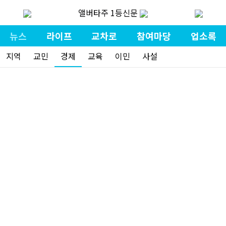
앨버타주 1등신문
뉴스
라이프
교차로
참여마당
업소록
지역
교민
경제
교육
이민
사설