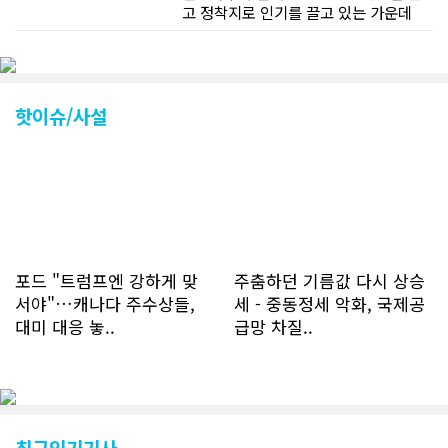
고 정착지로 인기를 끌고 있는 가운데
CN드림 웹사이트 방문자수가 크게 늘었
다. 약 7~8년전까지만 해도 본지 첫화면
조회건수가 하루 평균 3500건 정도였으
나 최근에는 하루 평균 4만1천건을 기록
하고 있다. 2월 15일부터 3월 15일까지
핫이슈/사설
한달 기준으로 총 접속자 수가 40,730
명에 달하며 133만건 조회수를 기록했
다. 1인당 방문수는 한달 32.25회이며
하루 평균 1.1회에 달해 거의 매일 본지
를 접속하고 있는 것으로 조사됐다. 한편
신규 회원 가입자수는 2~3년 전까지는
하루 평균 7명 정도였으나 최근 2~3월
에는 크게 늘어 하루 평균 11명에 달해
포드 "트럼프엔 강하게 맞
주춤하던 기름값 다시 상승
60% 증가했는데 (년간 4천명) 신규 가
서야"…캐나다 주수상들,
세 - 중동정세 악화, 국제공
입자의 절반 정도는 타주에서 이주를 검
대미 대응 놓..
급망 차질..
토하고 있거나 갓 이주한 회원들로 나타
났다. 이러한 독자들의 호응에 힘입어
CN드림은 실시간으로 웹 뉴스를 업데이
트하고 있다. 이는 정확하고 빠른 뉴스를
전달하기 위한 조치로 캐나다 전국의 타
교민 언론사보다 그 정확도와 신속성에
최근인기기사