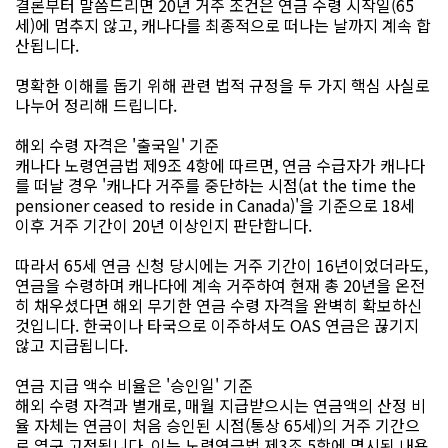
결론부터 말씀드리면 20년 거주 조건은 연금 수령 시작일(65
세)에 멈추지 않고, 캐나다를 최종적으로 떠나는 날까지 계속 합
산됩니다.
명확한 이해를 돕기 위해 관련 법적 규정을 두 가지 핵심 사실로
나누어 정리해 드립니다.
해외 수령 자격은 '출국일' 기준
캐나다 노령연금법 제9조 4항에 따르면, 연금 수급자가 캐나다
를 떠날 경우 '캐나다 거주를 중단하는 시점(at the time the
pensioner ceased to reside in Canada)'을 기준으로 18세
이후 거주 기간이 20년 이상인지 판단합니다.
따라서 65세 연금 신청 당시에는 거주 기간이 16년이었더라도,
연금을 수령하며 캐나다에 계속 거주하여 현재 총 20년을 온전
히 채우셨다면 해외 무기한 연금 수령 자격을 완벽히 확보하신
것입니다. 한국이나 타국으로 이주하셔도 OAS 연금은 끊기지
않고 지급됩니다.
연금 지급 액수 비율은 '승인일' 기준
해외 수령 자격과 별개로, 매월 지급받으시는 연금액의 산정 비
율 자체는 연금이 처음 승인된 시점(통상 65세)의 거주 기간으
로 영구 고정됩니다. 이는 노령연금법 제3조 5항에 명시된 내용