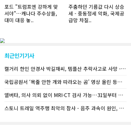
에는 크게 늘어 하루 평균 11명에 달해
포드 "트럼프엔 강하게 맞
주춤하던 기름값 다시 상승
60% 증가했는데 (년간 4천명) 신규 가
서야"…캐나다 주수상들,
세 - 중동정세 악화, 국제공
입자의 절반 정도는 타주에서 이주를 검
대미 대응 놓..
급망 차질..
토하고 있거나 갓 이주한 회원들로 나타
났다. 이러한 독자들의 호응에 힘입어
CN드림은 실시간으로 웹 뉴스를 업데이
트하고 있다. 이는 정확하고 빠른 뉴스를
전달하기 위한 조치로 캐나다 전국의 타
교민 언론사보다 그 정확도와 신속성에
최근인기기사
서 앞선 것으로 평가된다. 그 동안 본지
웹사이트에서는 인쇄매체를 고려해 기사
캘거리 한인 안경사 박길재씨, 템플산 추락사고로 사망 - 헬기 구조..
등재가 지연되곤 했으나 동포사회의 뜨
거운 호응에 발맞추기 위해 최근에는 최
신기사를 매일 웹에 올리는 것으로 정책
국립공원서 ‘목줄 안한 개와 따라오는 곰’ 영상 올린 등산객 기소돼
을 변경했다. 이에 따라 독자들은 CN드
림 사이트 방문을 통해 매일 따끈따끈한
앨버타, 의사 의뢰 없이 MRI·CT 검사 가능…31일부터 자비 부..
캐나다 전국 뉴스와 앨버타주 지역 최신
뉴스를 열람할 수 있게 됐다. 아울러 본
스토니 트레일 역주행 최악의 참사 - 음주 과속이 원인, 4명 사망..
지는 뜨거운 성원에 보답고저 최근 웹 사
이트 전면 교체작업을 진행하고 있다. 시
각적으로 세련된 디자인을 선보일 예정
인데, 먼저 이달 중에 웹 첫 화면 디자인