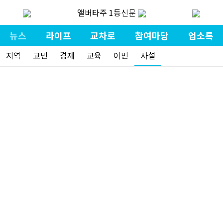
앨버타주 1등신문
뉴스
라이프
교차로
참여마당
업소록
지역
교민
경제
교육
이민
사설