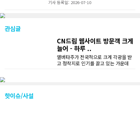
기사 등록일: 2026-07-10
관심글
CN드림 웹사이트 방문객 크게
늘어 - 하루 ..
앨버타주가 전국적으로 크게 각광을 받
고 정착지로 인기를 끌고 있는 가운데
CN드림 웹사이트 방문자수가 크게 늘었
다. 약 7~8년전까지만 해도 본지 첫화면
조회건수가 하루 평균 3500건 정도였으
나 최근에는 하루 평균 4만1천건을 기록
하고 있다. 2월 15일부터 3월 15일까지
핫이슈/사설
한달 기준으로 총 접속자 수가 40,730
명에 달하며 133만건 조회수를 기록했
다. 1인당 방문수는 한달 32.25회이며
하루 평균 1.1회에 달해 거의 매일 본지
를 접속하고 있는 것으로 조사됐다. 한편
신규 회원 가입자수는 2~3년 전까지는
하루 평균 7명 정도였으나 최근 2~3월