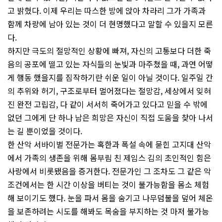
고 밝혔다. 이제 우리는 따스한 방에 앉아 차라리 그가 가족과
함께 차량에 남아 있는 것이 더 현명했다고 말할 수 있을지 모른
다.
하지만 극도의 절망적인 상황에 빠져, 자신의 고통보다 더한 죽
음의 공포에 떨고 있는 자식들의 눈빛과 마주쳤을 때, 과연 어떻
게 행동 했을지를 짐작하기란 쉬운 일이 아닐 것이다. 일주일 간
의 추위와 허기, 구조로부터 멀어졌다는 절망감, 세상에서 잊혀
진 완전 고립감, 다 같이 서서히 죽어가고 있다고 믿을 수 밖에
없던 그에게 단 하나 남은 희망은 자신이 직접 도움을 찾아 나서
는 길 뿐이었을 것이다.
한 산악 서바이벌 전문가는 혹한과 폭설 속에 묻힌 고지대 산악
에서 가족의 생존을 위해 몸부림 친 제임스 김의 초인적인 힘은
사랑에서 비롯됐음을 증거한다. 전문가인 그 조차도 그 같은 악
조건에서는 한 시간 이상을 버티는 것이 불가능함을 몸소 체험
해 보이기도 했다. 눈을 파서 몸을 숨기고 나무덤불을 덮어 체온
을 보존하려는 시도를 해봐도 목숨을 부지하는 것 마저 불가능