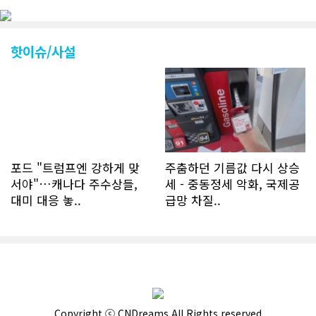
다. 약 7~8년전까지만 해도 본지 첫화면
조회건수가 하루 평균 3500건 정도였으
나 최근에는 하루 평균 4만1천건을 기록
하고 있다. 2월 15일부터 3월 15일까지
핫이슈/사설
한달 기준으로 총 접속자 수가 40,730
명에 달하며 133만건 조회수를 기록했
다. 1인당 방문수는 한달 32.25회이며
하루 평균 1.1회에 달해 거의 매일 본지
를 접속하고 있는 것으로 조사됐다. 한편
신규 회원 가입자수는 2~3년 전까지는
하루 평균 7명 정도였으나 최근 2~3월
에는 크게 늘어 하루 평균 11명에 달해
포드 "트럼프엔 강하게 맞
주춤하던 기름값 다시 상승
60% 증가했는데 (년간 4천명) 신규 가
서야"…캐나다 주수상들,
세 - 중동정세 악화, 국제공
입자의 절반 정도는 타주에서 이주를 검
대미 대응 놓..
급망 차질..
토하고 있거나 갓 이주한 회원들로 나타
났다. 이러한 독자들의 호응에 힘입어
CN드림은 실시간으로 웹 뉴스를 업데이
트하고 있다. 이는 정확하고 빠른 뉴스를
전달하기 위한 조치로 캐나다 전국의 타
교민 언론사보다 그 정확도와 신속성에
서 앞선 것으로 평가된다. 그 동안 본지
웹사이트에서는 인쇄매체를 고려해 기사
Copyright ⓒ CNDreams All Rights reserved