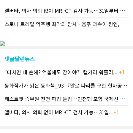
을 변경했다. 이에 따라 독자들은 CN드
림 사이트 방문을 통해 매일 따끈따끈한
앨버타, 의사 의뢰 없이 MRI·CT 검사 가능…31일부터 자비 부..
캐나다 전국 뉴스와 앨버타주 지역 최신
뉴스를 열람할 수 있게 됐다. 아울러 본
스토니 트레일 역주행 최악의 참사 - 음주 과속이 원인, 4명 사망..
지는 뜨거운 성원에 보답고저 최근 웹 사
이트 전면 교체작업을 진행하고 있다. 시
각적으로 세련된 디자인을 선보일 예정
인데, 먼저 이달 중에 웹 첫 화면 디자인
이 교체된다. 이후 금년 중 전체 페이지
디자인을 좀더 세련되고 편리하게 바꾸
댓글달린뉴스
는 방향으로 추진 중에 있다. (편집부)참
고자료CN드림 사이트, 캐나다 한인언론
"다치면 내 손해? 억울해도 참아야?" 캘거리 워홀러,..
+1
사 5위 차지
https://cndreams.com/news/news_r
code1=2345&code2=0&code3=210&
동화작가가 읽은 동화책_93 『말로 나라를 구한 헌마공..
+2
웨스트젯 승무원 전면 파업 돌입…인천행 포함 국제선 줄..
+
앨버타, 의사 의뢰 없이 MRI·CT 검사 가능…31일..
+1