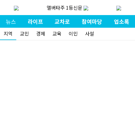
앨버타주 1등신문
뉴스
라이프
교차로
참여마당
업소록
지역
교민
경제
교육
이민
사설