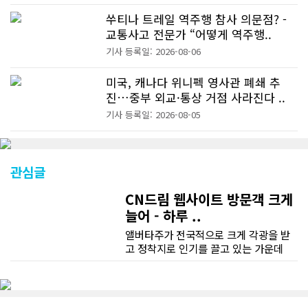
쑤티나 트레일 역주행 참사 의문점? -
교통사고 전문가 “어떻게 역주행..
기사 등록일: 2026-08-06
미국, 캐나다 위니펙 영사관 폐쇄 추
진…중부 외교·통상 거점 사라진다 ..
기사 등록일: 2026-08-05
관심글
CN드림 웹사이트 방문객 크게
늘어 - 하루 ..
앨버타주가 전국적으로 크게 각광을 받
고 정착지로 인기를 끌고 있는 가운데
CN드림 웹사이트 방문자수가 크게 늘었
다. 약 7~8년전까지만 해도 본지 첫화면
조회건수가 하루 평균 3500건 정도였으
나 최근에는 하루 평균 4만1천건을 기록