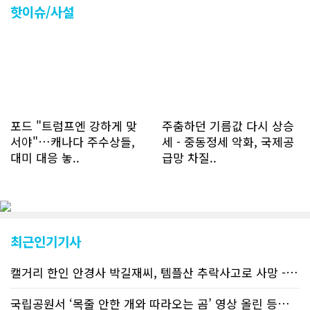
하고 있다. 2월 15일부터 3월 15일까지
핫이슈/사설
한달 기준으로 총 접속자 수가 40,730
명에 달하며 133만건 조회수를 기록했
다. 1인당 방문수는 한달 32.25회이며
하루 평균 1.1회에 달해 거의 매일 본지
를 접속하고 있는 것으로 조사됐다. 한편
신규 회원 가입자수는 2~3년 전까지는
하루 평균 7명 정도였으나 최근 2~3월
에는 크게 늘어 하루 평균 11명에 달해
포드 "트럼프엔 강하게 맞
주춤하던 기름값 다시 상승
60% 증가했는데 (년간 4천명) 신규 가
서야"…캐나다 주수상들,
세 - 중동정세 악화, 국제공
입자의 절반 정도는 타주에서 이주를 검
대미 대응 놓..
급망 차질..
토하고 있거나 갓 이주한 회원들로 나타
났다. 이러한 독자들의 호응에 힘입어
CN드림은 실시간으로 웹 뉴스를 업데이
트하고 있다. 이는 정확하고 빠른 뉴스를
전달하기 위한 조치로 캐나다 전국의 타
교민 언론사보다 그 정확도와 신속성에
최근인기기사
서 앞선 것으로 평가된다. 그 동안 본지
웹사이트에서는 인쇄매체를 고려해 기사
캘거리 한인 안경사 박길재씨, 템플산 추락사고로 사망 - 헬기 구조..
등재가 지연되곤 했으나 동포사회의 뜨
거운 호응에 발맞추기 위해 최근에는 최
신기사를 매일 웹에 올리는 것으로 정책
국립공원서 ‘목줄 안한 개와 따라오는 곰’ 영상 올린 등산객 기소돼