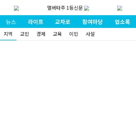
앨버타주 1등신문
뉴스
라이프
교차로
참여마당
업소록
지역
교민
경제
교육
이민
사설