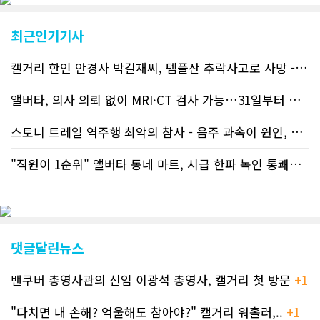
전달하기 위한 조치로 캐나다 전국의 타
교민 언론사보다 그 정확도와 신속성에
최근인기기사
서 앞선 것으로 평가된다. 그 동안 본지
웹사이트에서는 인쇄매체를 고려해 기사
캘거리 한인 안경사 박길재씨, 템플산 추락사고로 사망 - 헬기 구조..
등재가 지연되곤 했으나 동포사회의 뜨
거운 호응에 발맞추기 위해 최근에는 최
신기사를 매일 웹에 올리는 것으로 정책
앨버타, 의사 의뢰 없이 MRI·CT 검사 가능…31일부터 자비 부..
을 변경했다. 이에 따라 독자들은 CN드
림 사이트 방문을 통해 매일 따끈따끈한
스토니 트레일 역주행 최악의 참사 - 음주 과속이 원인, 4명 사망..
캐나다 전국 뉴스와 앨버타주 지역 최신
뉴스를 열람할 수 있게 됐다. 아울러 본
"직원이 1순위" 앨버타 동네 마트, 시급 한파 녹인 통쾌한 반란 ..
지는 뜨거운 성원에 보답고저 최근 웹 사
이트 전면 교체작업을 진행하고 있다. 시
각적으로 세련된 디자인을 선보일 예정
인데, 먼저 이달 중에 웹 첫 화면 디자인
이 교체된다. 이후 금년 중 전체 페이지
디자인을 좀더 세련되고 편리하게 바꾸
댓글달린뉴스
는 방향으로 추진 중에 있다. (편집부)참
고자료CN드림 사이트, 캐나다 한인언론
밴쿠버 총영사관의 신임 이광석 총영사, 캘거리 첫 방문
+1
사 5위 차지
https://cndreams.com/news/news_r
code1=2345&code2=0&code3=210&
"다치면 내 손해? 억울해도 참아야?" 캘거리 워홀러,..
+1