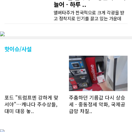
늘어 - 하루 ..
앨버타주가 전국적으로 크게 각광을 받
고 정착지로 인기를 끌고 있는 가운데
CN드림 웹사이트 방문자수가 크게 늘었
다. 약 7~8년전까지만 해도 본지 첫화면
조회건수가 하루 평균 3500건 정도였으
나 최근에는 하루 평균 4만1천건을 기록
하고 있다. 2월 15일부터 3월 15일까지
핫이슈/사설
한달 기준으로 총 접속자 수가 40,730
명에 달하며 133만건 조회수를 기록했
다. 1인당 방문수는 한달 32.25회이며
하루 평균 1.1회에 달해 거의 매일 본지
를 접속하고 있는 것으로 조사됐다. 한편
신규 회원 가입자수는 2~3년 전까지는
하루 평균 7명 정도였으나 최근 2~3월
에는 크게 늘어 하루 평균 11명에 달해
포드 "트럼프엔 강하게 맞
주춤하던 기름값 다시 상승
60% 증가했는데 (년간 4천명) 신규 가
서야"…캐나다 주수상들,
세 - 중동정세 악화, 국제공
입자의 절반 정도는 타주에서 이주를 검
대미 대응 놓..
급망 차질..
토하고 있거나 갓 이주한 회원들로 나타
났다. 이러한 독자들의 호응에 힘입어
CN드림은 실시간으로 웹 뉴스를 업데이
트하고 있다. 이는 정확하고 빠른 뉴스를