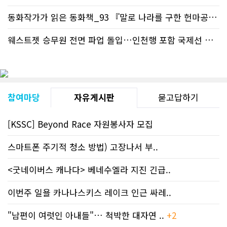
동화작가가 읽은 동화책_93 『말로 나라를 구한 헌마공..
+2
웨스트젯 승무원 전면 파업 돌입…인천행 포함 국제선 줄..
+
참여마당
자유게시판
묻고답하기
[KSSC] Beyond Race 자원봉사자 모집
스마트폰 주기적 청소 방법) 고장나서 부..
<굿네이버스 캐나다> 베네수엘라 지진 긴급..
이번주 일욜 카나나스키스 레이크 인근 싸레..
"남편이 여럿인 아내들"… 척박한 대자연 ..
+2