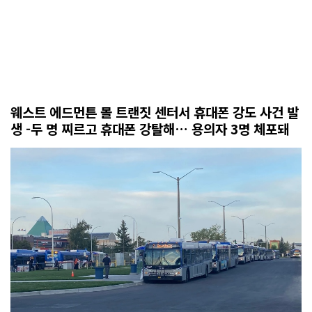
웨스트 에드먼튼 몰 트랜짓 센터서 휴대폰 강도 사건 발
생 -두 명 찌르고 휴대폰 강탈해… 용의자 3명 체포돼