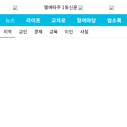
앨버타주 1등신문
뉴스
라이프
교차로
참여마당
업소록
지역
교민
경제
교육
이민
사설