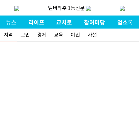
앨버타주 1등신문
뉴스
라이프
교차로
참여마당
업소록
지역
교민
경제
교육
이민
사설