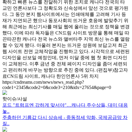
확하고 빠른 뉴스를 전달하기 위한 조치로 캐나다 전국의 타
교민 언론사보다 그 정확도와 신속성에서 앞선 것으로 평가된
다. 그 동안 본지 웹사이트에서는 인쇄매체를 고려해 기사 등
재가 지연되곤 했으나 동포사회의 뜨거운 호응에 발맞추기 위
해 최근에는 최신기사를 매일 웹에 올리는 것으로 정책을 변경
했다. 이에 따라 독자들은 CN드림 사이트 방문을 통해 매일 따
끈따끈한 캐나다 전국 뉴스와 앨버타주 지역 최신 뉴스를 열람
할 수 있게 됐다. 아울러 본지는 뜨거운 성원에 보답고저 최근
웹 사이트 전면 교체작업을 진행하고 있다. 시각적으로 세련된
디자인을 선보일 예정인데, 먼저 이달 중에 웹 첫 화면 디자인
이 교체된다. 이후 금년 중 전체 페이지 디자인을 좀더 세련되
고 편리하게 바꾸는 방향으로 추진 중에 있다. (편집부)참고자
료CN드림 사이트, 캐나다 한인언론사 5위 차지
https://cndreams.com/news/news_read.php?
code1=2345&code2=0&code3=210&idx=27654&page=0
핫이슈/사설
포드 "트럼프엔 강하게 맞서야"…캐나다 주수상들, 대미 대응
놓..
주춤하던 기름값 다시 상승세 - 중동정세 악화, 국제공급망 차
질..