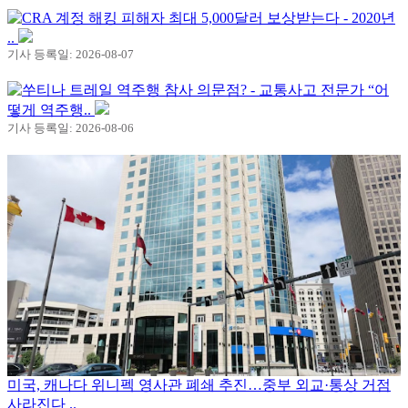
CRA 계정 해킹 피해자 최대 5,000달러 보상받는다 - 2020년
..
기사 등록일: 2026-08-07
쑤티나 트레일 역주행 참사 의문점? - 교통사고 전문가 “어
떻게 역주행..
기사 등록일: 2026-08-06
미국, 캐나다 위니펙 영사관 폐쇄 추진…중부 외교·통상 거점
사라진다 ..