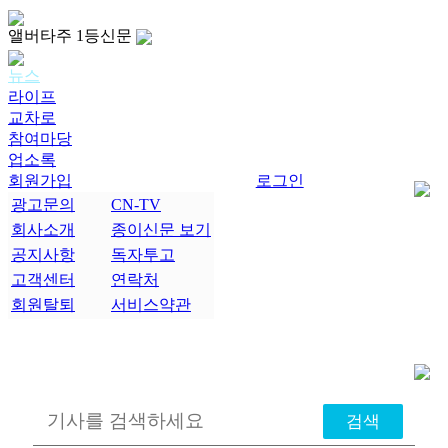
앨버타주 1등신문
뉴스
라이프
교차로
참여마당
업소록
회원가입
로그인
광고문의
CN-TV
회사소개
종이신문 보기
공지사항
독자투고
고객센터
연락처
회원탈퇴
서비스약관