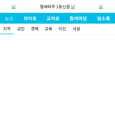
앨버타주 1등신문
뉴스
라이프
교차로
참여마당
업소록
지역
교민
경제
교육
이민
사설