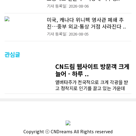
기사 등록일: 2026-08-06
미국, 캐나다 위니펙 영사관 폐쇄 추
진…중부 외교·통상 거점 사라진다 ..
기사 등록일: 2026-08-05
관심글
CN드림 웹사이트 방문객 크게
늘어 - 하루 ..
앨버타주가 전국적으로 크게 각광을 받
고 정착지로 인기를 끌고 있는 가운데
CN드림 웹사이트 방문자수가 크게 늘었
다. 약 7~8년전까지만 해도 본지 첫화면
조회건수가 하루 평균 3500건 정도였으
나 최근에는 하루 평균 4만1천건을 기록
하고 있다. 2월 15일부터 3월 15일까지
한달 기준으로 총 접속자 수가 40,730
명에 달하며 133만건 조회수를 기록했
Copyright ⓒ CNDreams All Rights reserved