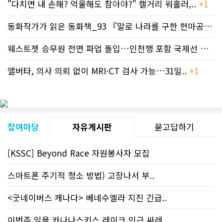
"다치면 내 손해? 억울해도 참아야?" 캘거리 워홀러,..
+1
사 5위 차지
https://cndreams.com/news/news_r
code1=2345&code2=0&code3=210&
동화작가가 읽은 동화책_93 『말로 나라를 구한 헌마공..
+2
웨스트젯 승무원 전면 파업 돌입…인천행 포함 국제선 줄..
+
앨버타, 의사 의뢰 없이 MRI·CT 검사 가능…31일..
+1
참여마당
자유게시판
묻고답하기
[KSSC] Beyond Race 자원봉사자 모집
스마트폰 주기적 청소 방법) 고장나서 부..
<굿네이버스 캐나다> 베네수엘라 지진 긴급..
이번주 일욜 카나나스키스 레이크 인근 싸레..