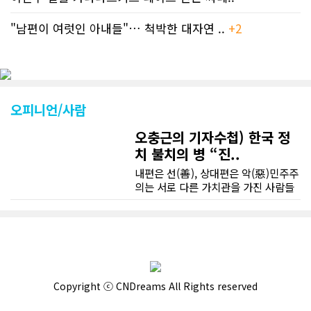
"남편이 여럿인 아내들"… 척박한 대자연 ..
+2
오피니언/사람
오충근의 기자수첩) 한국 정
치 불치의 병 “진..
내편은 선(善), 상대편은 악(惡)민주주
의는 서로 다른 가치관을 가진 사람들
이 공존하는 제도로 서로 다른 이해관
계를 조정하고 합의를 이끌어 내는 제
도다. 이런 민주주의의 원리나 정치의
원리를 모르는 사람은 없을 것이다. 그
러나 한국사회는 언제부터 인지 상대
편과 공존, 합의, 협치, 타협은 야합, 굴
복, 배신, 변절이 되었다. 필자의 기억
Copyright ⓒ CNDreams All Rights reserved
으로 박정희의 유신독재 때 김대중, 김