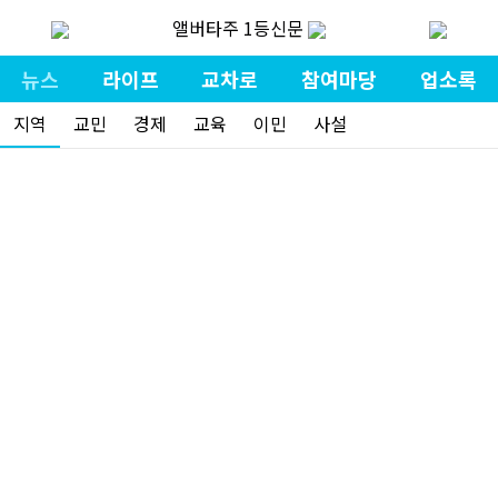
앨버타주 1등신문
뉴스
라이프
교차로
참여마당
업소록
지역
교민
경제
교육
이민
사설