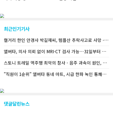
났다. 이러한 독자들의 호응에 힘입어
CN드림은 실시간으로 웹 뉴스를 업데이
트하고 있다. 이는 정확하고 빠른 뉴스를
전달하기 위한 조치로 캐나다 전국의 타
교민 언론사보다 그 정확도와 신속성에
최근인기기사
서 앞선 것으로 평가된다. 그 동안 본지
웹사이트에서는 인쇄매체를 고려해 기사
캘거리 한인 안경사 박길재씨, 템플산 추락사고로 사망 - 헬기 구조..
등재가 지연되곤 했으나 동포사회의 뜨
거운 호응에 발맞추기 위해 최근에는 최
신기사를 매일 웹에 올리는 것으로 정책
앨버타, 의사 의뢰 없이 MRI·CT 검사 가능…31일부터 자비 부..
을 변경했다. 이에 따라 독자들은 CN드
림 사이트 방문을 통해 매일 따끈따끈한
스토니 트레일 역주행 최악의 참사 - 음주 과속이 원인, 4명 사망..
캐나다 전국 뉴스와 앨버타주 지역 최신
뉴스를 열람할 수 있게 됐다. 아울러 본
"직원이 1순위" 앨버타 동네 마트, 시급 한파 녹인 통쾌한 반란 ..
지는 뜨거운 성원에 보답고저 최근 웹 사
이트 전면 교체작업을 진행하고 있다. 시
각적으로 세련된 디자인을 선보일 예정
인데, 먼저 이달 중에 웹 첫 화면 디자인
이 교체된다. 이후 금년 중 전체 페이지
디자인을 좀더 세련되고 편리하게 바꾸
댓글달린뉴스
는 방향으로 추진 중에 있다. (편집부)참
고자료CN드림 사이트, 캐나다 한인언론