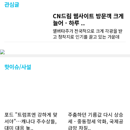
관심글
CN드림 웹사이트 방문객 크게
늘어 - 하루 ..
앨버타주가 전국적으로 크게 각광을 받
고 정착지로 인기를 끌고 있는 가운데
CN드림 웹사이트 방문자수가 크게 늘었
다. 약 7~8년전까지만 해도 본지 첫화면
조회건수가 하루 평균 3500건 정도였으
나 최근에는 하루 평균 4만1천건을 기록
하고 있다. 2월 15일부터 3월 15일까지
핫이슈/사설
한달 기준으로 총 접속자 수가 40,730
명에 달하며 133만건 조회수를 기록했
다. 1인당 방문수는 한달 32.25회이며
하루 평균 1.1회에 달해 거의 매일 본지
를 접속하고 있는 것으로 조사됐다. 한편
신규 회원 가입자수는 2~3년 전까지는
하루 평균 7명 정도였으나 최근 2~3월
에는 크게 늘어 하루 평균 11명에 달해
포드 "트럼프엔 강하게 맞
주춤하던 기름값 다시 상승
60% 증가했는데 (년간 4천명) 신규 가
서야"…캐나다 주수상들,
세 - 중동정세 악화, 국제공
입자의 절반 정도는 타주에서 이주를 검
대미 대응 놓..
급망 차질..
토하고 있거나 갓 이주한 회원들로 나타