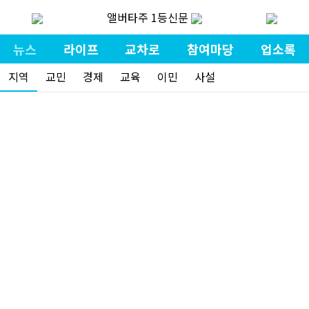
앨버타주 1등신문
뉴스
라이프
교차로
참여마당
업소록
지역
교민
경제
교육
이민
사설