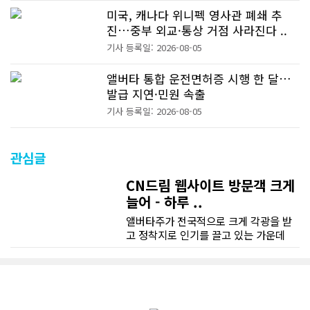
미국, 캐나다 위니펙 영사관 폐쇄 추
진…중부 외교·통상 거점 사라진다 ..
기사 등록일: 2026-08-05
앨버타 통합 운전면허증 시행 한 달…
발급 지연·민원 속출
기사 등록일: 2026-08-05
관심글
CN드림 웹사이트 방문객 크게
늘어 - 하루 ..
앨버타주가 전국적으로 크게 각광을 받
고 정착지로 인기를 끌고 있는 가운데
CN드림 웹사이트 방문자수가 크게 늘었
다. 약 7~8년전까지만 해도 본지 첫화면
조회건수가 하루 평균 3500건 정도였으
나 최근에는 하루 평균 4만1천건을 기록
하고 있다. 2월 15일부터 3월 15일까지