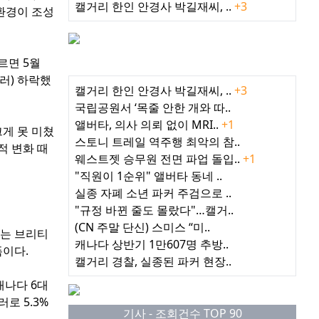
캘거리 한인 안경사 박길재씨, ..
+3
환경이 조성
따르면 5월
최근 인기기사
달러) 하락했
캘거리 한인 안경사 박길재씨, ..
+3
국립공원서 ‘목줄 안한 개와 따..
앨버타, 의사 의뢰 없이 MRI..
+1
크게 못 미쳤
스토니 트레일 역주행 최악의 참..
적 변화 때
웨스트젯 승무원 전면 파업 돌입..
+1
"직원이 1순위" 앨버타 동네 ..
실종 자폐 소년 파커 주검으로 ..
"규정 바뀐 줄도 몰랐다"…캘거..
(CN 주말 단신) 스미스 “미..
이는 브리티
캐나다 상반기 1만607명 추방..
폭이다.
캘거리 경찰, 실종된 파커 현장..
캐나다 6대
로 5.3%
기사 - 조회건수 TOP 90