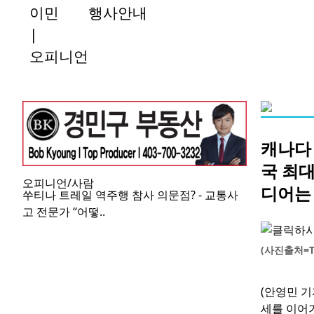
이민
행사안내
|
오피니언
캐나다
국 최대
오피니언/사람
디어는
쑤티나 트레일 역주행 참사 의문점? - 교통사
고 전문가 “어떻..
(사진출처=Th
(안영민 
세를 이어