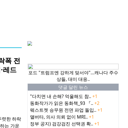
핫이슈
락폭 전
리·레드
포드 "트럼프엔 강하게 맞서야"…캐나다 주수
상들, 대미 대응..
댓글 달린 뉴스
"다치면 내 손해? 억울해도 참..
+1
동화작가가 읽은 동화책_93 『..
+2
웨스트젯 승무원 전면 파업 돌입..
+1
앨버타, 의사 의뢰 없이 MRI..
+1
뚜렷한 하락
정부 공지) 검강검진 선택권 확..
+1
지하는 가운