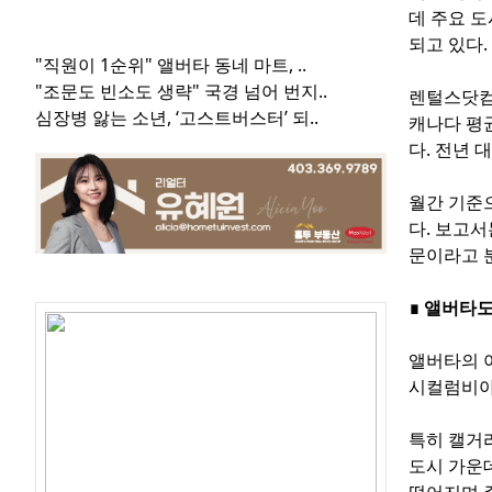
데 주요 
되고 있다.
"직원이 1순위" 앨버타 동네 마트, ..
"조문도 빈소도 생략" 국경 넘어 번지..
렌털스닷컴(
심장병 앓는 소년, ‘고스트버스터’ 되..
캐나다 평균
다. 전년 
월간 기준으
다. 보고
문이라고 
관심글
∎ 앨버타도
앨버타의 아
시컬럼비아(
특히 캘거리
도시 가운데