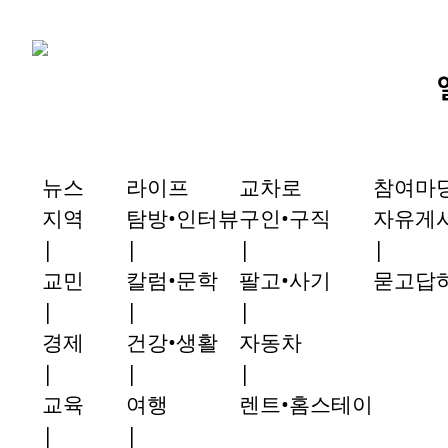
뉴스
라이프
교차로
참여마
지역
탐방•인터뷰
구인•구직
자유게
|
|
|
|
교민
칼럼•문학
팔고•사기
묻고답
|
|
|
경제
건강•생활
자동차
|
|
|
교육
여행
렌트•홈스테이
|
|