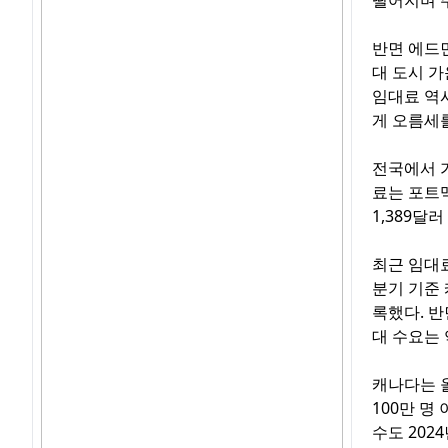
떨어지며 주
반면 에드
대 도시 
임대료 역시
게 오름세
전국에서 
료는 포트맥
1,389달
최근 임대료
분기 기준 
록했다. 
대 수요는 
캐나다는 올
100만 명
수도 202