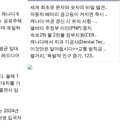
세계 최초로 문자와 숫자의 비밀 발견..
 캐나다 6
자동차 배터리 경고등이 켜지면 즉시 ..
. 공유주택
캐나다 여권 갱신 시 유의 사항 - ..
운데 유일하
앨버타 주정부 이민(PNP) 중지
속보29) 월 2천불 정부지원(CER..
캐나다에서 치과 기공사(Dental Tec..
평균 임대
이것만은 알아둡시다>>교통 범칙금 ..
, 레드디어
캘거리, ‘폭발적 인구 증가, 123..
. 올해 1
최대치를 기
줄면서 임
 2024년
유학생 입국자