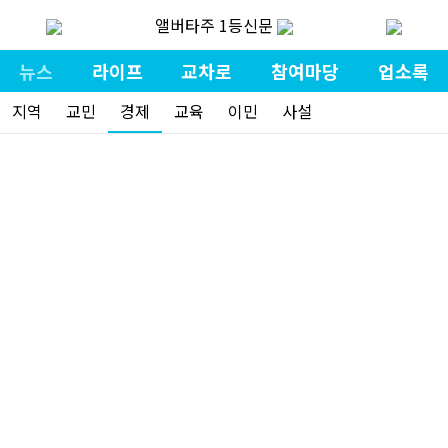
앨버타주 1등신문
뉴스
라이프
교차로
참여마당
업소록
지역
교민
경제
교육
이민
사설