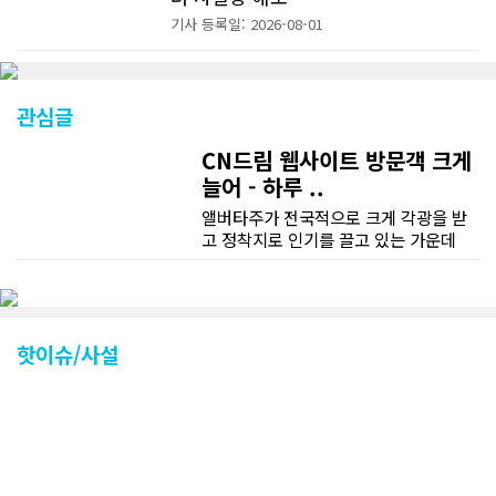
기사 등록일: 2026-08-01
관심글
CN드림 웹사이트 방문객 크게
늘어 - 하루 ..
앨버타주가 전국적으로 크게 각광을 받
고 정착지로 인기를 끌고 있는 가운데
CN드림 웹사이트 방문자수가 크게 늘었
다. 약 7~8년전까지만 해도 본지 첫화면
조회건수가 하루 평균 3500건 정도였으
나 최근에는 하루 평균 4만1천건을 기록
하고 있다. 2월 15일부터 3월 15일까지
핫이슈/사설
한달 기준으로 총 접속자 수가 40,730
명에 달하며 133만건 조회수를 기록했
다. 1인당 방문수는 한달 32.25회이며
하루 평균 1.1회에 달해 거의 매일 본지
를 접속하고 있는 것으로 조사됐다. 한편
신규 회원 가입자수는 2~3년 전까지는