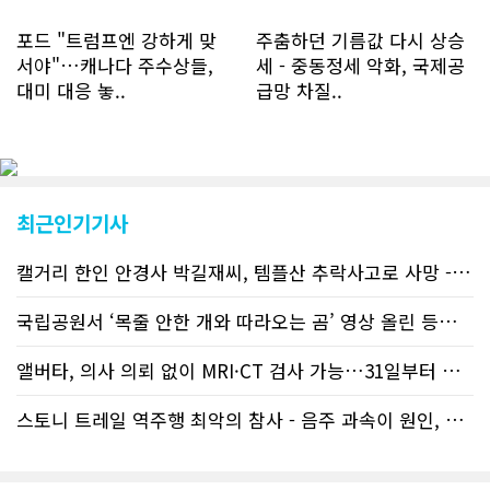
하루 평균 7명 정도였으나 최근 2~3월
에는 크게 늘어 하루 평균 11명에 달해
포드 "트럼프엔 강하게 맞
주춤하던 기름값 다시 상승
60% 증가했는데 (년간 4천명) 신규 가
서야"…캐나다 주수상들,
세 - 중동정세 악화, 국제공
입자의 절반 정도는 타주에서 이주를 검
대미 대응 놓..
급망 차질..
토하고 있거나 갓 이주한 회원들로 나타
났다. 이러한 독자들의 호응에 힘입어
CN드림은 실시간으로 웹 뉴스를 업데이
트하고 있다. 이는 정확하고 빠른 뉴스를
전달하기 위한 조치로 캐나다 전국의 타
교민 언론사보다 그 정확도와 신속성에
최근인기기사
서 앞선 것으로 평가된다. 그 동안 본지
웹사이트에서는 인쇄매체를 고려해 기사
캘거리 한인 안경사 박길재씨, 템플산 추락사고로 사망 - 헬기 구조..
등재가 지연되곤 했으나 동포사회의 뜨
거운 호응에 발맞추기 위해 최근에는 최
신기사를 매일 웹에 올리는 것으로 정책
국립공원서 ‘목줄 안한 개와 따라오는 곰’ 영상 올린 등산객 기소돼
을 변경했다. 이에 따라 독자들은 CN드
림 사이트 방문을 통해 매일 따끈따끈한
앨버타, 의사 의뢰 없이 MRI·CT 검사 가능…31일부터 자비 부..
캐나다 전국 뉴스와 앨버타주 지역 최신
뉴스를 열람할 수 있게 됐다. 아울러 본
스토니 트레일 역주행 최악의 참사 - 음주 과속이 원인, 4명 사망..
지는 뜨거운 성원에 보답고저 최근 웹 사
이트 전면 교체작업을 진행하고 있다. 시
각적으로 세련된 디자인을 선보일 예정
인데, 먼저 이달 중에 웹 첫 화면 디자인