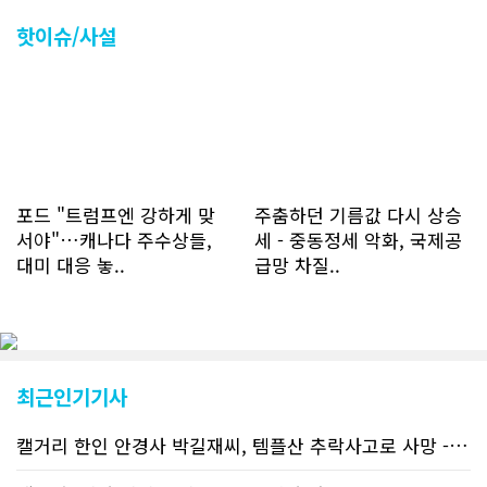
나 최근에는 하루 평균 4만1천건을 기록
하고 있다. 2월 15일부터 3월 15일까지
핫이슈/사설
한달 기준으로 총 접속자 수가 40,730
명에 달하며 133만건 조회수를 기록했
다. 1인당 방문수는 한달 32.25회이며
하루 평균 1.1회에 달해 거의 매일 본지
를 접속하고 있는 것으로 조사됐다. 한편
신규 회원 가입자수는 2~3년 전까지는
하루 평균 7명 정도였으나 최근 2~3월
에는 크게 늘어 하루 평균 11명에 달해
포드 "트럼프엔 강하게 맞
주춤하던 기름값 다시 상승
60% 증가했는데 (년간 4천명) 신규 가
서야"…캐나다 주수상들,
세 - 중동정세 악화, 국제공
입자의 절반 정도는 타주에서 이주를 검
대미 대응 놓..
급망 차질..
토하고 있거나 갓 이주한 회원들로 나타
났다. 이러한 독자들의 호응에 힘입어
CN드림은 실시간으로 웹 뉴스를 업데이
트하고 있다. 이는 정확하고 빠른 뉴스를
전달하기 위한 조치로 캐나다 전국의 타
교민 언론사보다 그 정확도와 신속성에
최근인기기사
서 앞선 것으로 평가된다. 그 동안 본지
웹사이트에서는 인쇄매체를 고려해 기사
캘거리 한인 안경사 박길재씨, 템플산 추락사고로 사망 - 헬기 구조..
등재가 지연되곤 했으나 동포사회의 뜨
거운 호응에 발맞추기 위해 최근에는 최