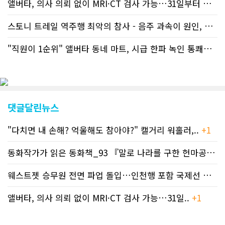
신기사를 매일 웹에 올리는 것으로 정책
앨버타, 의사 의뢰 없이 MRI·CT 검사 가능…31일부터 자비 부..
을 변경했다. 이에 따라 독자들은 CN드
림 사이트 방문을 통해 매일 따끈따끈한
스토니 트레일 역주행 최악의 참사 - 음주 과속이 원인, 4명 사망..
캐나다 전국 뉴스와 앨버타주 지역 최신
뉴스를 열람할 수 있게 됐다. 아울러 본
"직원이 1순위" 앨버타 동네 마트, 시급 한파 녹인 통쾌한 반란 ..
지는 뜨거운 성원에 보답고저 최근 웹 사
이트 전면 교체작업을 진행하고 있다. 시
각적으로 세련된 디자인을 선보일 예정
인데, 먼저 이달 중에 웹 첫 화면 디자인
이 교체된다. 이후 금년 중 전체 페이지
디자인을 좀더 세련되고 편리하게 바꾸
댓글달린뉴스
는 방향으로 추진 중에 있다. (편집부)참
고자료CN드림 사이트, 캐나다 한인언론
"다치면 내 손해? 억울해도 참아야?" 캘거리 워홀러,..
+1
사 5위 차지
https://cndreams.com/news/news_r
code1=2345&code2=0&code3=210&
동화작가가 읽은 동화책_93 『말로 나라를 구한 헌마공..
+2
웨스트젯 승무원 전면 파업 돌입…인천행 포함 국제선 줄..
+
앨버타, 의사 의뢰 없이 MRI·CT 검사 가능…31일..
+1