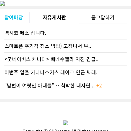
참여마당
자유게시판
묻고답하기
멕시코 페소 삽니다.
스마트폰 주기적 청소 방법) 고장나서 부..
<굿네이버스 캐나다> 베네수엘라 지진 긴급..
이번주 일욜 카나나스키스 레이크 인근 싸레..
"남편이 여럿인 아내들"… 척박한 대자연 ..
+2