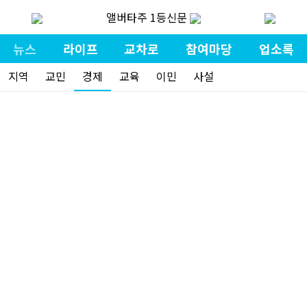
앨버타주 1등신문
뉴스
라이프
교차로
참여마당
업소록
지역
교민
경제
교육
이민
사설