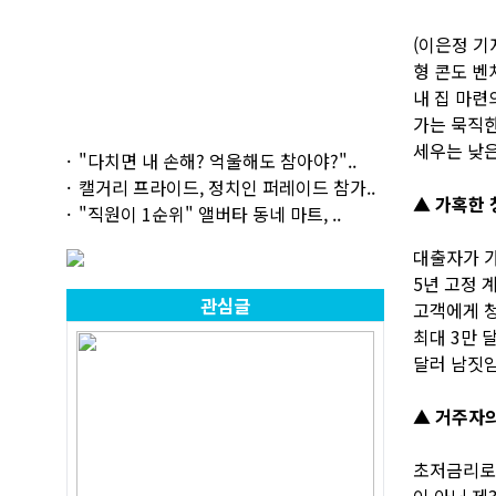
(이은정 기
형 콘도 벤
내 집 마련
가는 묵직한
세우는 낮은
"다치면 내 손해? 억울해도 참아야?"..
캘거리 프라이드, 정치인 퍼레이드 참가..
▲ 가혹한
"직원이 1순위" 앨버타 동네 마트, ..
대출자가 가
5년 고정 
관심글
고객에게 청
최대 3만 
달러 남짓임
▲ 거주자의
초저금리로 
이 아닌 제