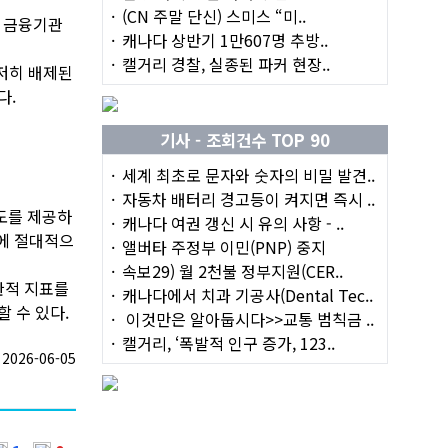
(CN 주말 단신) 스미스 “미..
타 금융기관
캐나다 상반기 1만607명 추방..
캘거리 경찰, 실종된 파커 현장..
철저히 배제된
다.
기사 - 조회건수 TOP 90
세계 최초로 문자와 숫자의 비밀 발견..
자동차 배터리 경고등이 켜지면 즉시 ..
한도를 제공하
캐나다 여권 갱신 시 유의 사항 - ..
호에 절대적으
앨버타 주정부 이민(PNP) 중지
속보29) 월 2천불 정부지원(CER..
관적 지표를
캐나다에서 치과 기공사(Dental Tec..
 수 있다.
이것만은 알아둡시다>>교통 범칙금 ..
캘거리, ‘폭발적 인구 증가, 123..
026-06-05