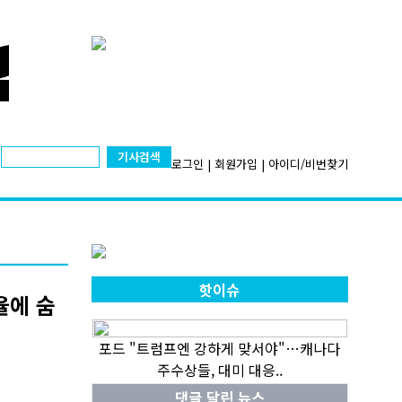
기사검색
로그인
|
회원가입
|
아이디/비번찾기
핫이슈
율에 숨
포드 "트럼프엔 강하게 맞서야"…캐나다
주수상들, 대미 대응..
댓글 달린 뉴스