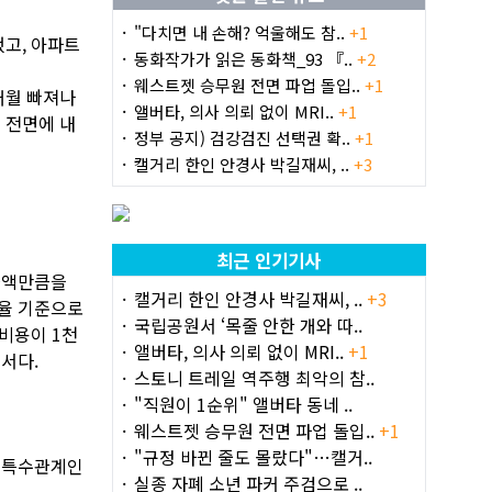
"다치면 내 손해? 억울해도 참..
+1
했고, 아파트
동화작가가 읽은 동화책_93 『..
+2
웨스트젯 승무원 전면 파업 돌입..
+1
매월 빠져나
앨버타, 의사 의뢰 없이 MRI..
+1
 전면에 내
정부 공지) 검강검진 선택권 확..
+1
캘거리 한인 안경사 박길재씨, ..
+3
최근 인기기사
 차액만큼을
캘거리 한인 안경사 박길재씨, ..
+3
이율 기준으로
국립공원서 ‘목줄 안한 개와 따..
 비용이 1천
앨버타, 의사 의뢰 없이 MRI..
+1
서다.
스토니 트레일 역주행 최악의 참..
"직원이 1순위" 앨버타 동네 ..
웨스트젯 승무원 전면 파업 돌입..
+1
"규정 바뀐 줄도 몰랐다"…캘거..
등 특수관계인
실종 자폐 소년 파커 주검으로 ..